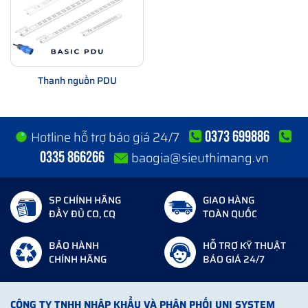
Thanh nguồn PDU
0373 699886
Hotline hỗ trợ báo giá 24/7
0335 866266
baogia@sieuthimang.vn
SP CHÍNH HÃNG
GIAO HÀNG
ĐẦY ĐỦ CO, CQ
TOÀN QUỐC
BẢO HÀNH
HỖ TRỢ KỸ THUẬT
CHÍNH HÃNG
BÁO GIÁ 24/7
CÔNG TY TNHH NHẬP KHẨU VÀ PHÂN PHỐI UNI SYSTEM