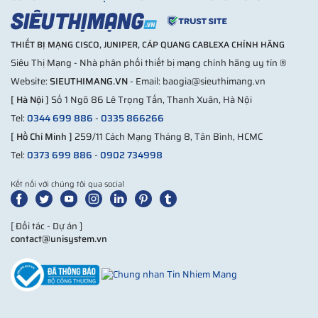
THIẾT BỊ MẠNG CISCO, JUNIPER, CÁP QUANG CABLEXA CHÍNH HÃNG
Siêu Thị Mạng - Nhà phân phối thiết bị mạng chính hãng uy tín ®
Website:
SIEUTHIMANG.VN
- Email: baogia@sieuthimang.vn
[ Hà Nội ]
Số 1 Ngõ 86 Lê Trọng Tấn, Thanh Xuân, Hà Nội
Tel:
0344 699 886
-
0335 866266
[ Hồ Chí Minh ]
259/11 Cách Mạng Tháng 8, Tân Bình, HCMC
Tel:
0373 699 886
-
0902 734998
Kết nối với chúng tôi qua social
[ Đối tác - Dự án ]
contact@unisystem.vn