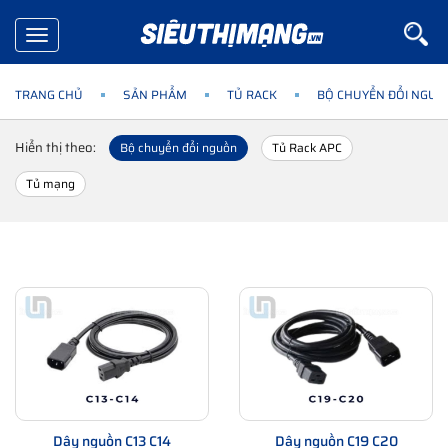
Toggle
navigation
TRANG CHỦ
SẢN PHẨM
TỦ RACK
BỘ CHUYỂN ĐỔI NGUỒ
Hiển thị theo:
Bộ chuyển đổi nguồn
Tủ Rack APC
Tủ mạng
Dây nguồn C13 C14
Dây nguồn C19 C20