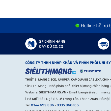
Điều này giúp bảo vệ lớp 2 – vốn là tầng dễ bị tấn cô
Web UI dễ quản trị cho SMB
Hotline hỗ trợ
Catalyst 1000 hỗ trợ Web UI giản lược, dễ quản
Tương thích mạnh với hệ sinh thái Cisco
SP CHÍNH HÃNG
Khi doanh nghiệp muốn mở rộng hệ thống mạng 
ĐẦY ĐỦ CO, CQ
PoE cho camera và WiFi
CÔNG TY TNHH NHẬP KHẨU VÀ PHÂN PHỐI UNI S
Nếu triển khai IP camera hoặc WiFi, nên chọn các m
Triển khai Switch Catalyst 1000 cho 
THIẾT BỊ MẠNG CISCO, JUNIPER, CÁP QUANG CABLEXA CHÍ
Bối cảnh:
Siêu Thị Mạng - Nhà phân phối thiết bị mạng chính hãng u
Website:
SIEUTHIMANG.VN
- Email: baogia@sieuthimang
Một công ty thương mại cần triển khai hệ thố
[ Hà Nội ]
Số 1 Ngõ 86 Lê Trọng Tấn, Thanh Xuân, Hà Nội
Giải pháp:
Tel:
0344 699 886
-
0335 866266
1 switch Catalyst 1000-24P-4G-L cho tầng 1