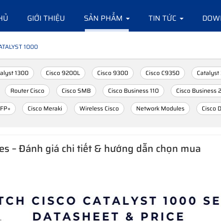
HỦ
GIỚI THIỆU
SẢN PHẨM
TIN TỨC
DOW
ATALYST 1000
alyst 1300
Cisco 9200L
Cisco 9300
Cisco C9350
Catalyst
Router Cisco
Cisco SMB
Cisco Business 110
Cisco Business 
SFP+
Cisco Meraki
Wireless Cisco
Network Modules
Cisco 
es – Đánh giá chi tiết & hướng dẫn chọn mua