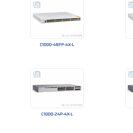
dòng Catalyst cao cấp. Đây là lý do mà trong rất nhi
“Switch Catalyst 1000 là lựa chọn tối ưu giữa
Những vấn đề doanh nghiệp thường gặp
Nhiều IT manager chia sẻ rằng môi trường SMB thư
C1000-48FP-4X-L
Thiết bị giá rẻ chạy vài tháng bắt đầu treo hoặ
Lý do là khả năng xử lý bảng MAC, buffer và phần c
Không có VLAN chuẩn chỉnh, gây xung đột thiế
Dẫn tới broadcast storm và khó quản trị.
Không có cơ chế bảo mật lớp 2, khiến chỉ cần một m
Cisco Catalyst 1000/1000FE giải quyết triệt để:
Hỗ trợ VLAN, QoS, STP, IGMP Snooping chuẩn 
C1000-24P-4X-L
Nhiều model PoE giúp cấp nguồn trực tiếp cho
Bảo mật port security, 802.1X, DHCP snooping
Chính vì vậy, Catalyst 1000 vẫn là “chuẩn mực swit