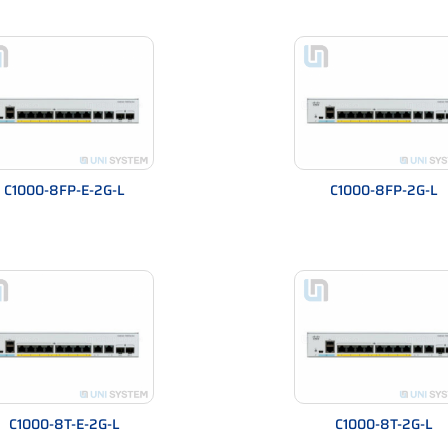
Catalyst 1000
10/
1G
oE+
Có 
tic Routing (một số model)
Lay
8/1
Web
 camera IP
Cam
C1000-8FP-E-2G-L
C1000-8FP-2G-L
ping, Port Security
802
 nổi bật
C1000-8T-E-2G-L
C1000-8T-2G-L