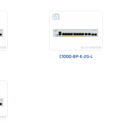
Catalyst 1000FE
100Mbps
model PoE/PoE+
er 2 Full
6/24/48
UI, CLI, SNMP
era, trường học, nhà máy
C1000-8P-E-2G-L
.1X, DHCP Snooping