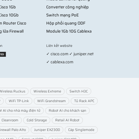
isco 1Gb
Converter công nghiệp
Cisco 10Gb
Switch mạng PoE
n Router Cisco
Hộp phối quang ODF
g lửa Firewall
Module 1Gb 10G Cablexa
on
Liên kết website
✓ cisco.com ✓ juniper.net
✓ cablexa.com
Wireless Ruckus
Wireless Extreme
Switch H3C
P
WiFi TP-Link
WiFi Grandstream
Tủ Rack APC
t AI cho nhà máy điện tử
Robot AI cho khách sạn
Cleanroom
Cold Storage
Retail AI Robot
irewall Palo Alto
Juniper EX2300
Cáp Singlemode