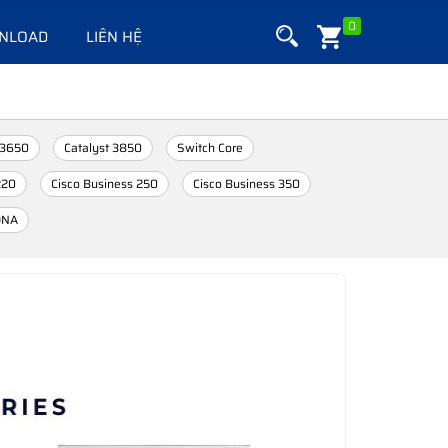
0
NLOAD
LIÊN HỆ
 3650
Catalyst 3850
Switch Core
220
Cisco Business 250
Cisco Business 350
DNA