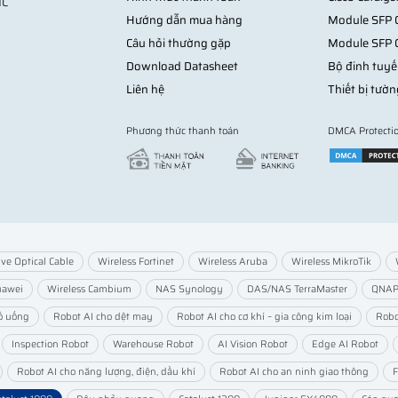
MC
(chia VLAN: Office, Guest, Camera)
Hướng dẫn mua hàng
Module SFP C
g camera
Câu hỏi thường gặp
Module SFP 
Download Datasheet
Bộ đinh tuyế
Liên hệ
Thiết bị tườn
Phương thức thanh toán
DMCA Protecti
t storm
hông phải thay toàn hệ thống
ive Optical Cable
Wireless Fortinet
Wireless Aruba
Wireless MikroTik
uawei
Wireless Cambium
NAS Synology
DAS/NAS TerraMaster
QNA
ho SMB
ồ uống
Robot AI cho dệt may
Robot AI cho cơ khí – gia công kim loại
Robo
Inspection Robot
Warehouse Robot
AI Vision Robot
Edge AI Robot
Robot AI cho năng lượng, điện, dầu khí
Robot AI cho an ninh giao thông
F