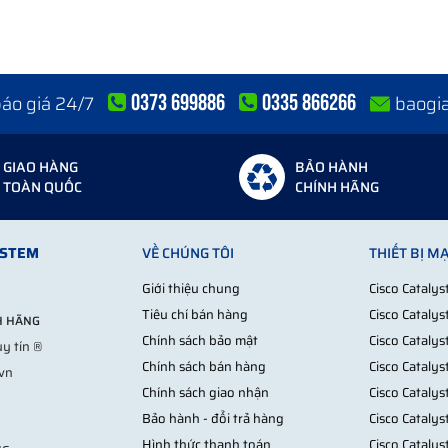
ng nhất.
0373 699886
0335 866266
 báo giá 24/7
baogi
 trị ngay cả khi bạn chưa quen CLI.
GIAO HÀNG
BẢO HÀNH
theo chuẩn Cisco, việc bắt đầu bằng Catalyst 1000 series giúp tối ưu
TOÀN QUỐC
CHÍNH HÃNG
YSTEM
VỀ CHÚNG TÔI
THIẾT BỊ M
odel PoE+ 24 hoặc 48 port. Khả năng cấp nguồn ổn định giúp giảm tối đa
Giới thiệu chung
Cisco Cataly
doanh nghiệp 80 nhân sự
Tiêu chí bán hàng
Cisco Cataly
NH HÃNG
Chính sách bảo mật
Cisco Cataly
y tín ®
Chính sách bán hàng
Cisco Cataly
.vn
ng mạng cho 80 người dùng + WiFi + camera. Họ từng dùng switch rẻ tiền
Chính sách giao nhận
Cisco Cataly
Bảo hành - đổi trả hàng
Cisco Cataly
Hình thức thanh toán
Cisco Cataly