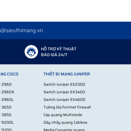
a@sieuthimang.vn
HỖ TRỢ KỸ THUẬT
 chi phí mà vẫn đảm bảo khả năng nâng cấp về sau.
BÁO GIÁ 24/7
ẠNG CISCO
THIẾT BỊ MẠNG JUNIPER
 lỗi mất nguồn.
st 2960
Switch Juniper EX2300
st 2960X
Switch Juniper EX3400
st 2960L
Switch Juniper EX4600
st 3650
Tường lửa Fortinet Firewall
 và thường xuyên bị treo.
st 3850
Cáp quang Multimode
st 9200L
Dây nhảy quang Cablexa
st 9300
Media Converter quang