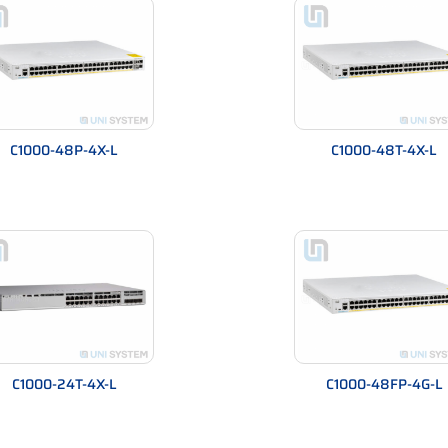
ều dự án SMB, câu tư vấn quen thuộc luôn là:
 chi phí và độ tin cậy.”
 và Catalyst 1000 giải quyết như thế nào?
ờng gặp 3 nhóm vấn đề:
C1000-48P-4X-L
C1000-48T-4X-L
c lag.
ứng không ổn định.
t bị.
áy cắm nhầm là ảnh hưởng toàn hệ thống.
enterprise.
C1000-24T-4X-L
C1000-48FP-4G-L
 camera, WiFi, IP phone.
 giúp ngăn tấn công nội bộ.
ch văn phòng” trong năm 2025.