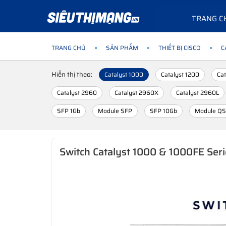
TRANG C
TRANG CHỦ
SẢN PHẨM
THIẾT BỊ CISCO
C
Hiển thị theo:
Catalyst 1000
Catalyst 1200
Cat
Catalyst 2960
Catalyst 2960X
Catalyst 2960L
SFP 1Gb
Module SFP
SFP 10Gb
Module Q
Switch Catalyst 1000 & 1000FE Seri