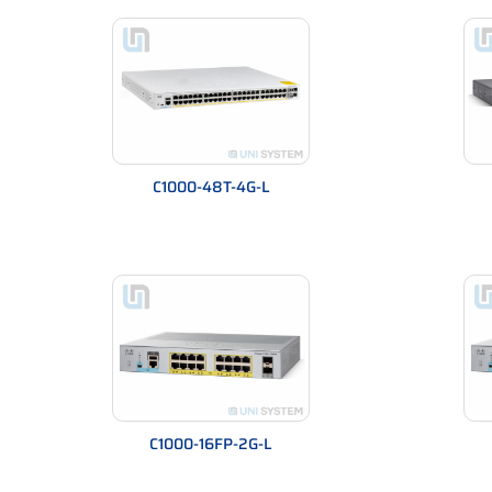
Tổng quan Catalyst 1000 và Catalyst 1
Catalyst 1000 chia làm hai dòng chính:
Catalyst 1000 – hỗ trợ 1G & uplink 1G/10G
Catalyst 1000FE – hỗ trợ 100Mbps & uplink 1G
Dòng FE phù hợp khi:
C1000-48T-4G-L
Triển khai tại trường học, nhà máy, hệ thống 
Muốn tối ưu chi phí nhưng vẫn cần switch ente
Dòng 1000 phù hợp khi:
Văn phòng hiện đại cần tốc độ truy cập nội bộ 
Điểm truy cập WiFi chuẩn WiFi 6/6E yêu cầu t
Cần uplink 10G hoặc chuẩn layer 2 cao hơn.
Bảng so sánh Catalyst 1000 và Cataly
C1000-16FP-2G-L
Bảng thông số kỹ thuật chi tiết