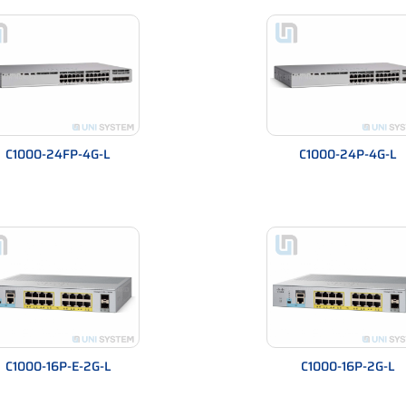
000FE – Có gì khác nhau?
C1000-24FP-4G-L
C1000-24P-4G-L
camera analog chuyển IP.
rprise.
cao.
ốc độ 1G.
st 1000FE
C1000-16P-E-2G-L
C1000-16P-2G-L