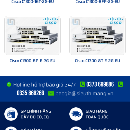
Cisco C1300-16T-2G-EU
Cisco C1300-8FP-2G-EU
Cisco C1300-8P-E-2G-EU
Cisco C1300-8T-E-2G-EU
0373 699886
Hotline hỗ trợ báo giá 24/7
0335 866266
baogia@sieuthimang.vn
SP CHÍNH HÃNG
GIAO HÀNG
ĐẦY ĐỦ CO, CQ
TOÀN QUỐC