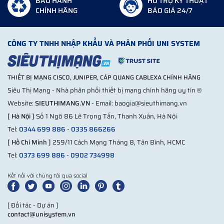
BẢO HÀNH
HỖ TRỢ KỸ THUẬT
CHÍNH HÃNG
BÁO GIÁ 24/7
CÔNG TY TNHH NHẬP KHẨU VÀ PHÂN PHỐI UNI SYSTEM
THIẾT BỊ MẠNG CISCO, JUNIPER, CÁP QUANG CABLEXA CHÍNH HÃNG
Siêu Thị Mạng - Nhà phân phối thiết bị mạng chính hãng uy tín ®
Website:
SIEUTHIMANG.VN
- Email: baogia@sieuthimang.vn
[ Hà Nội ]
Số 1 Ngõ 86 Lê Trọng Tấn, Thanh Xuân, Hà Nội
Tel:
0344 699 886
-
0335 866266
[ Hồ Chí Minh ]
259/11 Cách Mạng Tháng 8, Tân Bình, HCMC
Tel:
0373 699 886
-
0902 734998
Kết nối với chúng tôi qua social
[ Đối tác - Dự án ]
contact@unisystem.vn