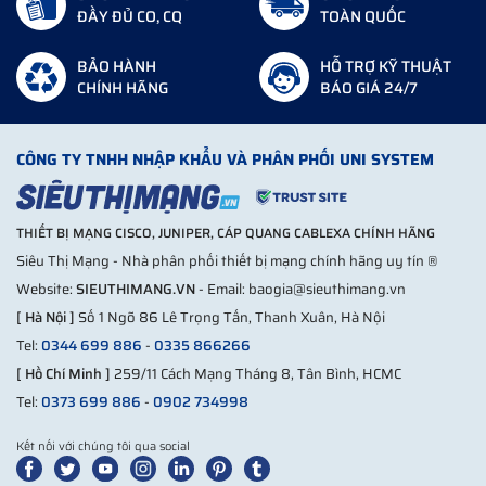
ĐẦY ĐỦ CO, CQ
TOÀN QUỐC
BẢO HÀNH
HỖ TRỢ KỸ THUẬT
CHÍNH HÃNG
BÁO GIÁ 24/7
CÔNG TY TNHH NHẬP KHẨU VÀ PHÂN PHỐI UNI SYSTEM
THIẾT BỊ MẠNG CISCO, JUNIPER, CÁP QUANG CABLEXA CHÍNH HÃNG
Siêu Thị Mạng - Nhà phân phối thiết bị mạng chính hãng uy tín ®
Website:
SIEUTHIMANG.VN
- Email: baogia@sieuthimang.vn
[ Hà Nội ]
Số 1 Ngõ 86 Lê Trọng Tấn, Thanh Xuân, Hà Nội
Tel:
0344 699 886
-
0335 866266
[ Hồ Chí Minh ]
259/11 Cách Mạng Tháng 8, Tân Bình, HCMC
Tel:
0373 699 886
-
0902 734998
Kết nối với chúng tôi qua social