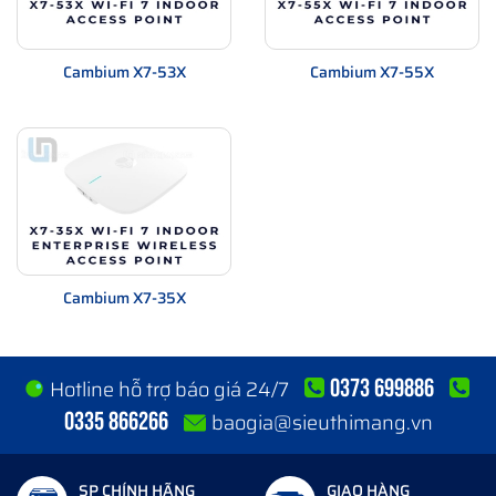
Cambium X7-53X
Cambium X7-55X
Cambium X7-35X
0373 699886
Hotline hỗ trợ báo giá 24/7
0335 866266
baogia@sieuthimang.vn
SP CHÍNH HÃNG
GIAO HÀNG