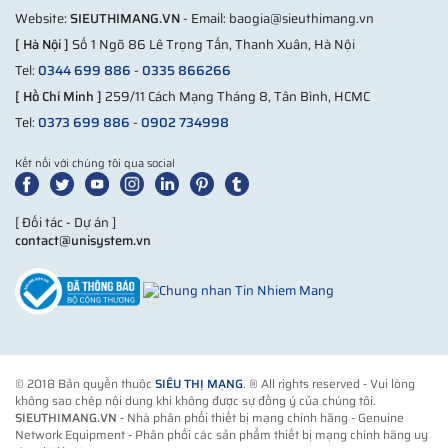
Website:
SIEUTHIMANG.VN
- Email: baogia@sieuthimang.vn
[ Hà Nội ]
Số 1 Ngõ 86 Lê Trọng Tấn, Thanh Xuân, Hà Nội
Tel:
0344 699 886
-
0335 866266
[ Hồ Chí Minh ]
259/11 Cách Mạng Tháng 8, Tân Bình, HCMC
Tel:
0373 699 886
-
0902 734998
Kết nối với chúng tôi qua social
[ Đối tác - Dự án ]
contact@unisystem.vn
© 2018 Bản quyền thuộc
SIÊU THỊ MẠNG
. ® All rights reserved - Vui lòng
không sao chép nội dung khi không được sự đồng ý của chúng tôi.
SIEUTHIMANG.VN
- Nhà phân phối thiết bị mạng chính hãng - Genuine
Network Equipment - Phân phối các sản phẩm thiết bị mạng chính hãng uy