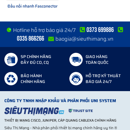
Đầu nối nhanh Fasconector
0373 699886
Hotline hỗ trợ báo giá 24/7
0335 866266
baogia@sieuthimang.vn
SP CHÍNH HÃNG
GIAO HÀNG
ĐẦY ĐỦ CO, CQ
TOÀN QUỐC
BẢO HÀNH
HỖ TRỢ KỸ THUẬT
CHÍNH HÃNG
BÁO GIÁ 24/7
CÔNG TY TNHH NHẬP KHẨU VÀ PHÂN PHỐI UNI SYSTEM
THIẾT BỊ MẠNG CISCO, JUNIPER, CÁP QUANG CABLEXA CHÍNH HÃNG
Siêu Thị Mạng - Nhà phân phối thiết bị mạng chính hãng uy tín ®