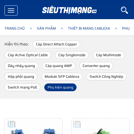
Toggle
navigation
TRANG CHỦ
SẢN PHẨM
THIẾT BỊ MẠNG CABLEXA
PHỤ K
Hiển thị theo:
Cáp Direct Attach Copper
Cáp Active Optical Cable
Cáp Singlemode
Cáp Multimode
Dây nhảy quang
Cáp quang AMP
Converter quang
Hộp phối quang
Module SFP Cablexa
Switch Công Nghiệp
Switch mạng PoE
Phụ kiện quang