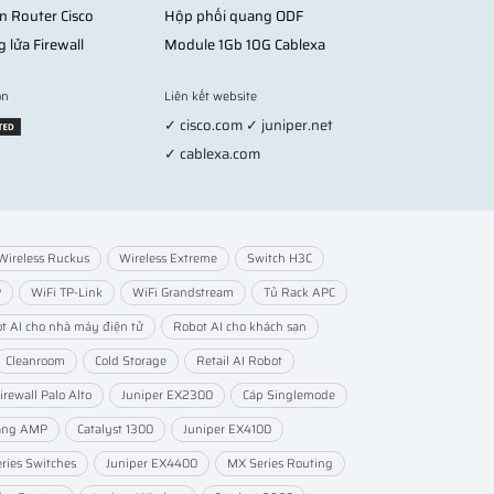
n Router Cisco
Hộp phối quang ODF
g lửa Firewall
Module 1Gb 10G Cablexa
on
Liên kết website
✓ cisco.com ✓ juniper.net
✓ cablexa.com
Wireless Ruckus
Wireless Extreme
Switch H3C
P
WiFi TP-Link
WiFi Grandstream
Tủ Rack APC
t AI cho nhà máy điện tử
Robot AI cho khách sạn
Cleanroom
Cold Storage
Retail AI Robot
irewall Palo Alto
Juniper EX2300
Cáp Singlemode
ang AMP
Catalyst 1300
Juniper EX4100
ries Switches
Juniper EX4400
MX Series Routing