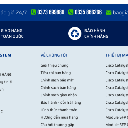
ng bị phân tâm.
0373 699886
0335 866266
 báo giá 24/7
baogi
ì?
GIAO HÀNG
BẢO HÀNH
TOÀN QUỐC
CHÍNH HÃNG
YSTEM
VỀ CHÚNG TÔI
THIẾT BỊ M
Giới thiệu chung
Cisco Cataly
Tiêu chí bán hàng
Cisco Cataly
NH HÃNG
Chính sách bảo mật
Cisco Cataly
y tín ®
Chính sách bán hàng
Cisco Cataly
.vn
Chính sách giao nhận
Cisco Cataly
Bảo hành - đổi trả hàng
Cisco Cataly
Lúc đó thì đã muộn.
Hình thức thanh toán
Cisco Cataly
MC
Hướng dẫn mua hàng
Module SFP C
Câu hỏi thường gặp
Module SFP 