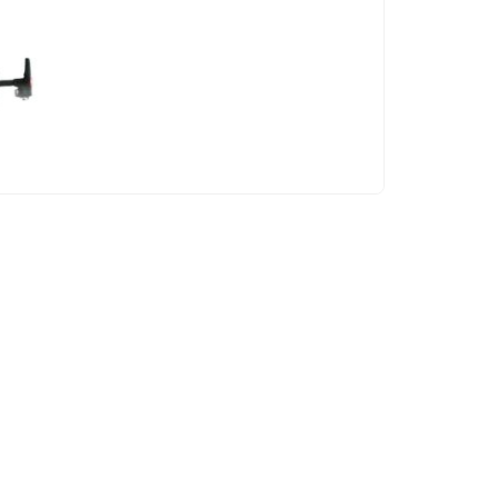
ay Dubai, phía sau mọi thứ là cả một hệ thống “âm