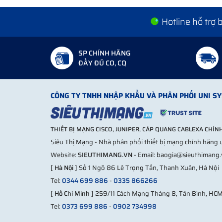
Và quan trọng hơn… nó không mệt, không bỏ sót, khô
Hotline hỗ trợ
Người dùng thực sự đang gặp vấn đề g
Nếu bạn là:
SP CHÍNH HÃNG
ĐẦY ĐỦ CO, CQ
quản lý đô thị
chủ khu công nghiệp
hoặc đơn vị thi công hạ tầng
CÔNG TY TNHH NHẬP KHẨU VÀ PHÂN PHỐI UNI S
thì chắc chắn sẽ hiểu cảm giác này…
Giao thông không phải chỉ là xe chạy. Nó là:
THIẾT BỊ MẠNG CISCO, JUNIPER, CÁP QUANG CABLEXA CHÍ
tai nạn bất ngờ
Siêu Thị Mạng - Nhà phân phối thiết bị mạng chính hãng u
ùn tắc không báo trước
Website:
SIEUTHIMANG.VN
- Email: baogia@sieuthimang
hành vi vi phạm rất khó kiểm soát
[ Hà Nội ]
Số 1 Ngõ 86 Lê Trọng Tấn, Thanh Xuân, Hà Nội
Camera thường thì chỉ ghi lại… xong rồi mới xem lại. 
Tel:
0344 699 886
-
0335 866266
[ Hồ Chí Minh ]
259/11 Cách Mạng Tháng 8, Tân Bình, HC
Con người thì:
Tel:
0373 699 886
-
0902 734998
không thể nhìn mọi nơi cùng lúc