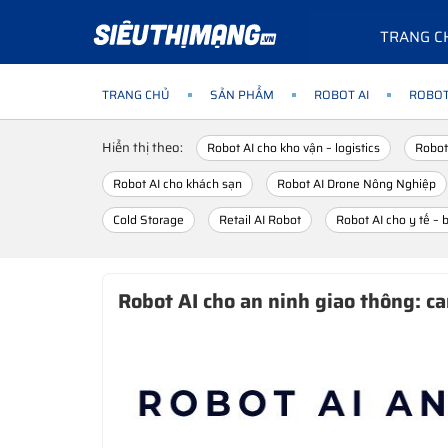
TRANG C
TRANG CHỦ
SẢN PHẨM
ROBOT AI
ROBOT 
Hiển thị theo:
Robot AI cho kho vận – logistics
Robot
Robot AI cho khách sạn
Robot AI Drone Nông Nghiệp
Cold Storage
Retail AI Robot
Robot AI cho y tế – 
Robot AI cho an ninh giao thông: ca