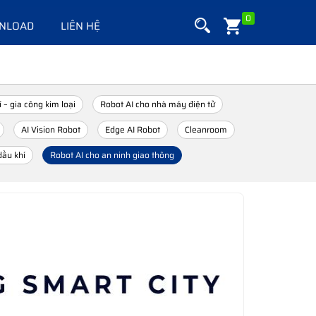
0
NLOAD
LIÊN HỆ
 – gia công kim loại
Robot AI cho nhà máy điện tử
AI Vision Robot
Edge AI Robot
Cleanroom
dầu khí
Robot AI cho an ninh giao thông