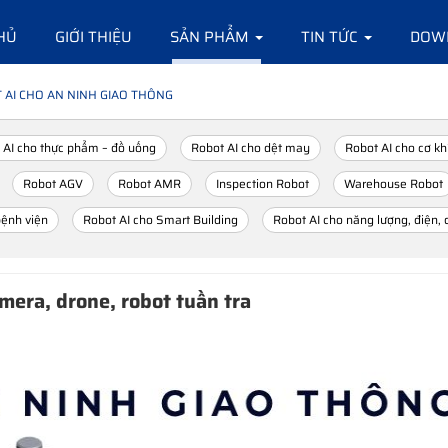
HỦ
GIỚI THIỆU
SẢN PHẨM
TIN TỨC
DOW
AI CHO AN NINH GIAO THÔNG
 AI cho thực phẩm – đồ uống
Robot AI cho dệt may
Robot AI cho cơ khí
Robot AGV
Robot AMR
Inspection Robot
Warehouse Robot
bệnh viện
Robot AI cho Smart Building
Robot AI cho năng lượng, điện, 
mera, drone, robot tuần tra