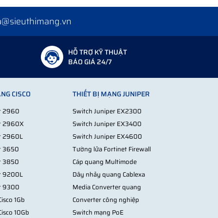
a@sieuthimang.vn
HỖ TRỢ KỸ THUẬT
BÁO GIÁ 24/7
ẠNG CISCO
THIẾT BỊ MẠNG JUNIPER
st 2960
Switch Juniper EX2300
st 2960X
Switch Juniper EX3400
st 2960L
Switch Juniper EX4600
st 3650
Tường lửa Fortinet Firewall
st 3850
Cáp quang Multimode
st 9200L
Dây nhảy quang Cablexa
st 9300
Media Converter quang
isco 1Gb
Converter công nghiệp
Cisco 10Gb
Switch mạng PoE