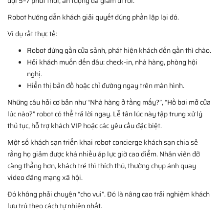
đợi 5–7 phút thôi, ấn tượng đã giảm đi rồi.
Robot hướng dẫn khách giải quyết đúng phần lặp lại đó.
Ví dụ rất thực tế:
Robot đứng gần cửa sảnh, phát hiện khách đến gần thì chào.
Hỏi khách muốn đến đâu: check-in, nhà hàng, phòng hội
nghị.
Hiển thị bản đồ hoặc chỉ đường ngay trên màn hình.
Những câu hỏi cơ bản như “Nhà hàng ở tầng mấy?”, “Hồ bơi mở cửa
lúc nào?” robot có thể trả lời ngay. Lễ tân lúc này tập trung xử lý
thủ tục, hỗ trợ khách VIP hoặc các yêu cầu đặc biệt.
Một số khách sạn triển khai robot concierge khách sạn chia sẻ
rằng họ giảm được khá nhiều áp lực giờ cao điểm. Nhân viên đỡ
căng thẳng hơn, khách trẻ thì thích thú, thường chụp ảnh quay
video đăng mạng xã hội.
Đó không phải chuyện “cho vui”. Đó là nâng cao trải nghiệm khách
lưu trú theo cách tự nhiên nhất.