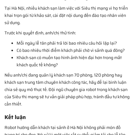
Tại Hà Nội, nhiều khách sạn làm việc với Siêu thị mạng vì họ triển
khai trọn gói từ khảo sát, cài đặt nội dung đến đào tạo nhân viên
sử dụng.
Trước khi quyết định, anh/chị thử tính:
Mỗi ngày lễ tân phải trả lời bao nhiêu câu hỏi lặp lại?
Có bao nhiêu thời điểm khách phải chờ vì sảnh quá đông?
Khách sạn có muốn tạo hình ảnh hiện đại hơn trong mắt
khách quốc tế không?
Nếu anh/chị đang quản lý khách sạn 70 phòng, 120 phòng hay
khách sạn trung tâm chuyên khách công tác, hãy để lại bình luận
chia sẻ quy mô thực tế. Đội ngũ chuyên gia robot trong khách sạn
của Siêu thị mạng sẽ tư vấn giải pháp phù hợp, tránh đầu tư không
cần thiết.
Kết luận
Robot hướng dẫn khách tại sảnh ở Hà Nội không phải món đồ
trang trí cho đẹp. Nó xử lý một việc rất cụ thể: giảm tải cho lễ tân