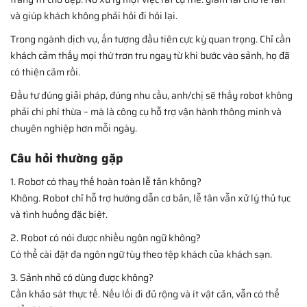
và giúp khách không phải hỏi đi hỏi lại.
Trong ngành dịch vụ, ấn tượng đầu tiên cực kỳ quan trọng. Chỉ cần
khách cảm thấy mọi thứ trơn tru ngay từ khi bước vào sảnh, họ đã
có thiện cảm rồi.
Đầu tư đúng giải pháp, đúng nhu cầu, anh/chị sẽ thấy robot không
phải chi phí thừa – mà là công cụ hỗ trợ vận hành thông minh và
chuyên nghiệp hơn mỗi ngày.
Câu hỏi thường gặp
1. Robot có thay thế hoàn toàn lễ tân không?
Không. Robot chỉ hỗ trợ hướng dẫn cơ bản, lễ tân vẫn xử lý thủ tục
và tình huống đặc biệt.
2. Robot có nói được nhiều ngôn ngữ không?
Có thể cài đặt đa ngôn ngữ tùy theo tệp khách của khách sạn.
3. Sảnh nhỏ có dùng được không?
Cần khảo sát thực tế. Nếu lối đi đủ rộng và ít vật cản, vẫn có thể