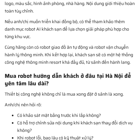
logo, màu sắc, hình ảnh phòng, nhà hàng. Nội dung giới thiệu hoàn
toàn tùy chỉnh.
Nếu anh/chị muốn triển khai đồng bộ, có thể tham khảo thêm
danh mục robot AI khách sạn để lựa chọn giải pháp phù hợp cho
từng khu vực.
Cùng hãng còn có robot giao đồ ăn tự động và robot vận chuyển
hành lý thông minh. Khi kết hợp lại, khách sạn sẽ có một hệ thống
công nghệ thông minh resort khá đầy đủ, từ sảnh đến hành lang.
Mua robot hướng dẫn khách ở đâu tại Hà Nội để
yên tâm lâu dài?
Thiết bị công nghệ không chỉ là mua xong đặt ở sảnh là xong.
Anh/chị nên hỏi rõ:
Có khảo sát mặt bằng trước khi lắp không?
Có hỗ trợ chỉnh sửa nội dung khi khách sạn thay đổi dịch vụ
không?
Khi robot lỗi, bao lâu có kỹ thuật xử lý?