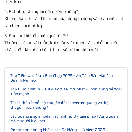
triển khai.
4. Robot có cần người đứng kèm không?
Không. Sau khi cài đặt, robot hoạt động tự động và nhân viên chỉ
cần theo dõi định kỳ.
5. Bao lâu thì thấy hiệu quả rõ rệt?
Thường chỉ sau vài tuần, khi nhân viên quen cách phối hợp và
khách bắt đầu phản hồi tích cực về trải nghiệm mới.
Top 7 Firewall Cisco Bán Chạy 2025 – An Tâm Bảo Mật Cho
Doanh Nghiệp
Top 8 Bộ phát WiFi 6/6E FortiAP mới nhất – Chọn đúng để WiFi
luôn mạnh
Tôi có thể kết nối bộ chuyển đổi converter quang với bộ
chuyển mạch không?
Cáp quang singlemode treo hình số 8 – Giải pháp tưởng quen
mà ít người hiểu hết
Robot dọn phòng khách sạn Đà Nẵng – Lô hiếm 2026