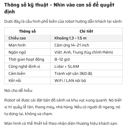
Thông số kỹ thuật – Nhìn vào con số để quyết
định
Dưới đây là cấu hình phổ biến của robot hướng dẫn khách tại sảnh:
Thông số
Chi tiết
Chiều cao
Khoảng 1.3 – 1.5 m
Màn hình
Cảm ứng 14–21 inch
Ngôn ngữ
Việt, Anh, Trung (tùy chỉnh thêm)
Thời gian hoạt động
8–12 giờ
Công nghệ định vị
Lidar + SLAM
Cảm biến
Tránh vật cản 360 độ
Kết nối
WiFi / LAN nội bộ
Nói cho dễ hiểu:
Robot sẽ được cài đặt bản đồ sảnh và khu vực xung quanh. Nó biết
vị trí quầy lễ tân, thang máy, nhà hàng. Nếu có người đi ngang, nó
tự dừng lại, không va chạm.
Màn hình có thể thiết kế theo nhận diện thương hiệu khách sạn: