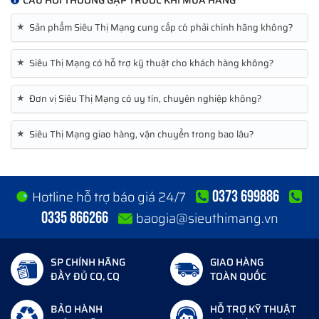
CÂU HỎI THƯỜNG GẶP TRƯỚC KHI MUA HÀNG
★
Sản phẩm Siêu Thị Mạng cung cấp có phải chính hãng không?
★
Siêu Thị Mạng có hỗ trợ kỹ thuật cho khách hàng không?
★
Đơn vị Siêu Thị Mạng có uy tín, chuyên nghiệp không?
★
Siêu Thị Mạng giao hàng, vận chuyển trong bao lâu?
0373 699886
Hotline hỗ trợ báo giá 24/7
0335 866266
baogia@sieuthimang.vn
SP CHÍNH HÃNG
GIAO HÀNG
ĐẦY ĐỦ CO, CQ
TOÀN QUỐC
BẢO HÀNH
HỖ TRỢ KỸ THUẬT