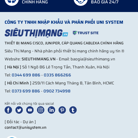
CHÍNH HÃNG
BÁO GIÁ 24/7
CÔNG TY TNHH NHẬP KHẨU VÀ PHÂN PHỐI UNI SYSTEM
THIẾT BỊ MẠNG CISCO, JUNIPER, CÁP QUANG CABLEXA CHÍNH HÃNG
Siêu Thị Mạng - Nhà phân phối thiết bị mạng chính hãng uy tín ®
Website:
SIEUTHIMANG.VN
- Email: baogia@sieuthimang.vn
[ Hà Nội ]
Số 1 Ngõ 86 Lê Trọng Tấn, Thanh Xuân, Hà Nội
Tel:
0344 699 886
-
0335 866266
[ Hồ Chí Minh ]
259/11 Cách Mạng Tháng 8, Tân Bình, HCMC
Tel:
0373 699 886
-
0902 734998
Kết nối với chúng tôi qua social
[ Đối tác - Dự án ]
contact@unisystem.vn