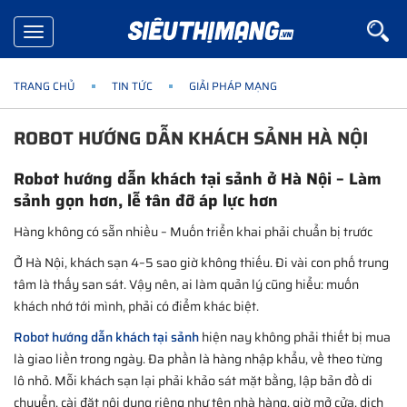
Toggle
navigation
TRANG CHỦ
TIN TỨC
GIẢI PHÁP MẠNG
ROBOT HƯỚNG DẪN KHÁCH SẢNH HÀ NỘI
Robot hướng dẫn khách tại sảnh ở Hà Nội – Làm
sảnh gọn hơn, lễ tân đỡ áp lực hơn
Hàng không có sẵn nhiều – Muốn triển khai phải chuẩn bị trước
Ở Hà Nội, khách sạn 4–5 sao giờ không thiếu. Đi vài con phố trung
tâm là thấy san sát. Vậy nên, ai làm quản lý cũng hiểu: muốn
khách nhớ tới mình, phải có điểm khác biệt.
Robot hướng dẫn khách tại sảnh
hiện nay không phải thiết bị mua
là giao liền trong ngày. Đa phần là hàng nhập khẩu, về theo từng
lô nhỏ. Mỗi khách sạn lại phải khảo sát mặt bằng, lập bản đồ di
chuyển, cài đặt nội dung riêng như tên nhà hàng, giờ mở cửa, dịch