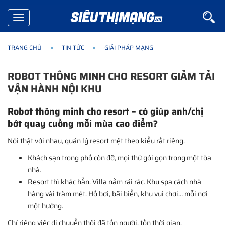
Toggle
navigation
TRANG CHỦ
TIN TỨC
GIẢI PHÁP MẠNG
ROBOT THÔNG MINH CHO RESORT GIẢM TẢI
VẬN HÀNH NỘI KHU
Robot thông minh cho resort – có giúp anh/chị
bớt quay cuồng mỗi mùa cao điểm?
Nói thật với nhau, quản lý resort mệt theo kiểu rất riêng.
Khách sạn trong phố còn đỡ, mọi thứ gói gọn trong một tòa
nhà.
Resort thì khác hẳn. Villa nằm rải rác. Khu spa cách nhà
hàng vài trăm mét. Hồ bơi, bãi biển, khu vui chơi… mỗi nơi
một hướng.
Chỉ riêng việc di chuyển thôi đã tốn người, tốn thời gian.