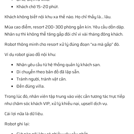
Khách chờ 15–20 phút.
Khách không biết nội khu xa thế nào. Họ chỉ thấy là… lâu.
Mùa cao điểm, resort 200–300 phòng gần kín. Yêu cầu dồn dập.
Nhân sự thì không thể tăng gấp đôi chỉ vì vài tháng đông khách.
Robot thông minh cho resort xử lý đúng đoạn “xa mà gấp” đó.
Ví dụ robot giao đồ nội khu:
Nhận yêu cầu từ hệ thống quản lý khách sạn.
Di chuyển theo bản đồ đã lập sẵn.
Tránh người, tránh vật cản.
Đến đúng villa.
Trong lúc đó, nhân viên tập trung vào việc cần tương tác trực tiếp
như chăm sóc khách VIP, xử lý khiếu nại, upsell dịch vụ.
Cái lợi nữa là dữ liệu.
Robot ghi lại:
Giờ nào nội khu có nhiều yêu cầu nhất