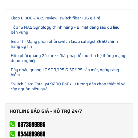
Cisco C1300-24XS review: switch fiber 10G giá rẻ
Tốp 15 NAS Synology chính hãng – Bí mật đằng sau dữ liệu
bền vững
Siêu Thị Mạng phân phối switch Cisco catalyst 3650 chính
hãng uy tín
Hộp phối quang 24 core – Giải pháp tối ưu cho hệ thống mạng
doanh nghiệp
Dây nhảy quang LC-SC 9/125 & 50/125 sẵn mét, ngày càng
hiếm
Switch Cisco Catalyst 9200 PoE+ – Hướng dẫn chọn thiết bị và
cấp nguồn hiệu quả
HOTLINE BÁO GIÁ - HỖ TRỢ 24/7
0373699886
0344699886