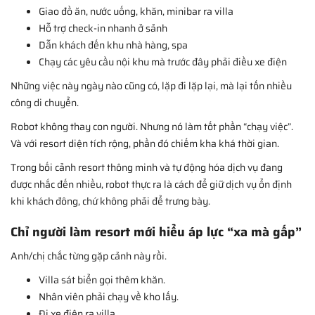
Giao đồ ăn, nước uống, khăn, minibar ra villa
Hỗ trợ check-in nhanh ở sảnh
Dẫn khách đến khu nhà hàng, spa
Chạy các yêu cầu nội khu mà trước đây phải điều xe điện
Những việc này ngày nào cũng có, lặp đi lặp lại, mà lại tốn nhiều
công di chuyển.
Robot không thay con người. Nhưng nó làm tốt phần “chạy việc”.
Và với resort diện tích rộng, phần đó chiếm kha khá thời gian.
Trong bối cảnh resort thông minh và tự động hóa dịch vụ đang
được nhắc đến nhiều, robot thực ra là cách để giữ dịch vụ ổn định
khi khách đông, chứ không phải để trưng bày.
Chỉ người làm resort mới hiểu áp lực “xa mà gấp”
Anh/chị chắc từng gặp cảnh này rồi.
Villa sát biển gọi thêm khăn.
Nhân viên phải chạy về kho lấy.
Đi xe điện ra villa.