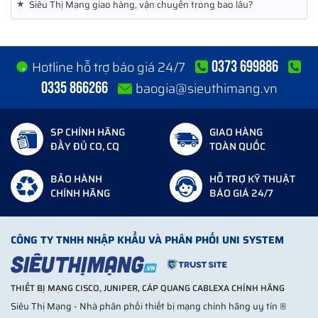
★
Siêu Thị Mạng giao hàng, vận chuyển trong bao lâu?
0373 699886
Hotline hỗ trợ báo giá 24/7
0335 866266
baogia@sieuthimang.vn
SP CHÍNH HÃNG
GIAO HÀNG
ĐẦY ĐỦ CO, CQ
TOÀN QUỐC
BẢO HÀNH
HỖ TRỢ KỸ THUẬT
CHÍNH HÃNG
BÁO GIÁ 24/7
CÔNG TY TNHH NHẬP KHẨU VÀ PHÂN PHỐI UNI SYSTEM
THIẾT BỊ MẠNG CISCO, JUNIPER, CÁP QUANG CABLEXA CHÍNH HÃNG
Siêu Thị Mạng - Nhà phân phối thiết bị mạng chính hãng uy tín ®