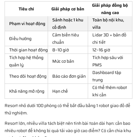
Giải pháp đồng bộ
Tiêu chí
Giải pháp cơ bản
nâng cao
Sảnh hoặc 1 khu
Toàn bộ nội khu,
Phạm vi hoạt động
cố định
villa
Cảm biến tiêu
Lidar 3D + bản đồ
Điều hướng
chuẩn
chi tiết
Thời gian hoạt động
8–10 giờ
12–16 giờ
Tích hợp hệ thống
Tích hợp sâu với
Mức cơ bản
quản lý
PMS
Dashboard tập
Theo dõi hoạt động
Báo cáo đơn giản
trung
Có thể thêm robot
Khả năng mở rộng
Hạn chế
khi cần
Resort nhỏ dưới 100 phòng có thể bắt đầu bằng 1 robot giao đồ để
thử nghiệm.
Resort lớn, nhiều villa tách biệt nên tính bài toán dài hạn: cần bao
nhiêu robot để không bị quá tải vào giờ cao điểm? Có cần chia khu