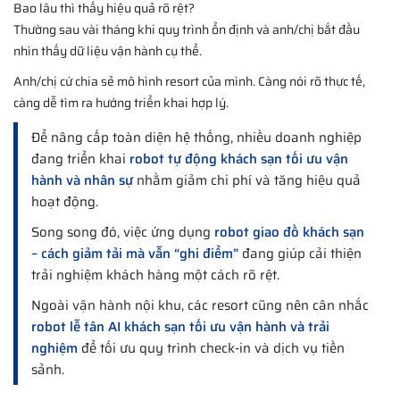
Bao lâu thì thấy hiệu quả rõ rệt?
Thường sau vài tháng khi quy trình ổn định và anh/chị bắt đầu
nhìn thấy dữ liệu vận hành cụ thể.
Anh/chị cứ chia sẻ mô hình resort của mình. Càng nói rõ thực tế,
càng dễ tìm ra hướng triển khai hợp lý.
Để nâng cấp toàn diện hệ thống, nhiều doanh nghiệp
đang triển khai
robot tự động khách sạn tối ưu vận
hành và nhân sự
nhằm giảm chi phí và tăng hiệu quả
hoạt động.
Song song đó, việc ứng dụng
robot giao đồ khách sạn
– cách giảm tải mà vẫn “ghi điểm”
đang giúp cải thiện
trải nghiệm khách hàng một cách rõ rệt.
Ngoài vận hành nội khu, các resort cũng nên cân nhắc
robot lễ tân AI khách sạn tối ưu vận hành và trải
nghiệm
để tối ưu quy trình check-in và dịch vụ tiền
sảnh.