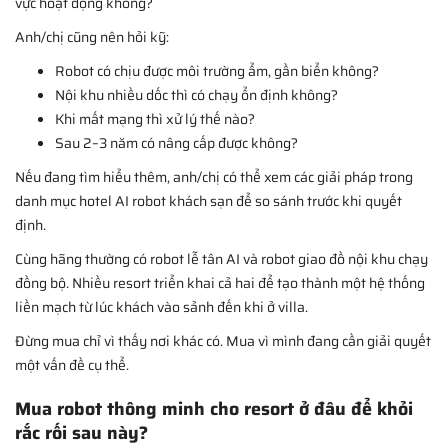
vực hoạt động không?
Anh/chị cũng nên hỏi kỹ:
Robot có chịu được môi trường ẩm, gần biển không?
Nội khu nhiều dốc thì có chạy ổn định không?
Khi mất mạng thì xử lý thế nào?
Sau 2–3 năm có nâng cấp được không?
Nếu đang tìm hiểu thêm, anh/chị có thể xem các giải pháp trong
danh mục hotel AI robot khách sạn để so sánh trước khi quyết
định.
Cùng hãng thường có robot lễ tân AI và robot giao đồ nội khu chạy
đồng bộ. Nhiều resort triển khai cả hai để tạo thành một hệ thống
liền mạch từ lúc khách vào sảnh đến khi ở villa.
Đừng mua chỉ vì thấy nơi khác có. Mua vì mình đang cần giải quyết
một vấn đề cụ thể.
Mua robot thông minh cho resort ở đâu để khỏi
rắc rối sau này?