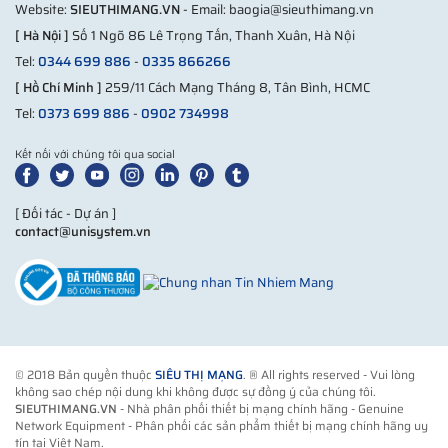
Website:
SIEUTHIMANG.VN
- Email: baogia@sieuthimang.vn
[ Hà Nội ]
Số 1 Ngõ 86 Lê Trọng Tấn, Thanh Xuân, Hà Nội
Tel:
0344 699 886
-
0335 866266
[ Hồ Chí Minh ]
259/11 Cách Mạng Tháng 8, Tân Bình, HCMC
Tel:
0373 699 886
-
0902 734998
Kết nối với chúng tôi qua social
[ Đối tác - Dự án ]
contact@unisystem.vn
© 2018 Bản quyền thuộc
SIÊU THỊ MẠNG
. ® All rights reserved - Vui lòng
không sao chép nội dung khi không được sự đồng ý của chúng tôi.
SIEUTHIMANG.VN
- Nhà phân phối thiết bị mạng chính hãng - Genuine
Network Equipment - Phân phối các sản phẩm thiết bị mạng chính hãng uy
tín tại Việt Nam.