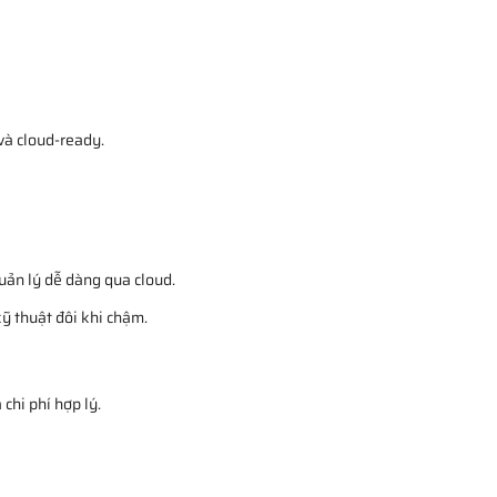
à cloud-ready.
uản lý dễ dàng qua cloud.
kỹ thuật đôi khi chậm.
chi phí hợp lý.