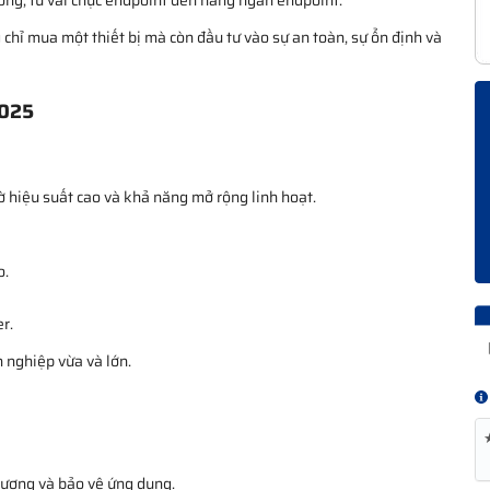
ởng, từ vài chục endpoint đến hàng ngàn endpoint.
chỉ mua một thiết bị mà còn đầu tư vào sự an toàn, sự ổn định và
2025
ờ hiệu suất cao và khả năng mở rộng linh hoạt.
o.
r.
h nghiệp vừa và lớn.
lượng và bảo vệ ứng dụng.