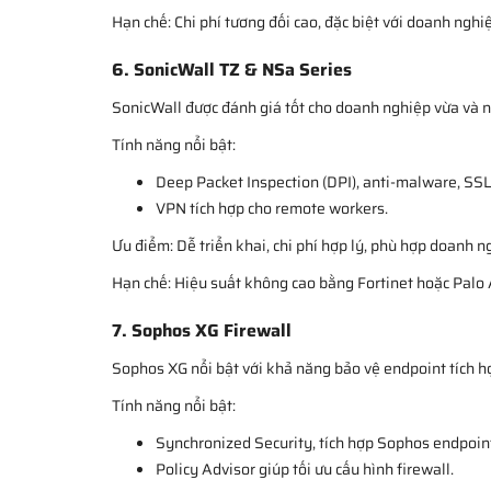
Hạn chế: Chi phí tương đối cao, đặc biệt với doanh nghi
6. SonicWall TZ & NSa Series
SonicWall được đánh giá tốt cho doanh nghiệp vừa và n
Tính năng nổi bật:
Deep Packet Inspection (DPI), anti-malware, SSL
VPN tích hợp cho remote workers.
Ưu điểm: Dễ triển khai, chi phí hợp lý, phù hợp doanh n
Hạn chế: Hiệu suất không cao bằng Fortinet hoặc Palo A
7. Sophos XG Firewall
Sophos XG nổi bật với khả năng bảo vệ endpoint tích h
Tính năng nổi bật:
Synchronized Security, tích hợp Sophos endpoin
Policy Advisor giúp tối ưu cấu hình firewall.