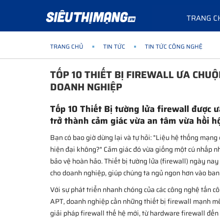
TRANG C
TRANG CHỦ
TIN TỨC
TIN TỨC CÔNG NGHỆ
TỐP 10 THIẾT BỊ FIREWALL ƯA CHU
DOANH NGHIỆP
Tốp 10 Thiết Bị tường lửa firewall đượ
trở thành cảm giác vừa an tâm vừa hồi h
Bạn có bao giờ dừng lại và tự hỏi: "Liệu hệ thống mạng
hiện đại không?" Cảm giác đó vừa giống một cú nhấp n
bảo vệ hoàn hảo. Thiết bị tường lửa (firewall) ngày nay
cho doanh nghiệp, giúp chúng ta ngủ ngon hơn vào ban
Với sự phát triển nhanh chóng của các công nghệ tấn c
APT, doanh nghiệp cần những thiết bị firewall mạnh mẽ
giải pháp firewall thế hệ mới, từ hardware firewall đến