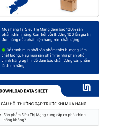
Mua hàng tại Siêu Thị Mạng đảm bảo 100% sản
phẩm chính hãng. Cam kết bồi thường 100 lần giá trị
đơn hàng nếu phát hiện hàng kém chất lượng.
Để tránh mua phải sản phẩm thiết bị mạng kém
chất lượng, Hãy mua sản phẩm tại nhà phân phối
chính hãng uy tín, để đảm bảo chất lượng sản phẩm
là chính hãng.
CÂU HỎI THƯỜNG GẶP TRƯỚC KHI MUA HÀNG
★
Sản phẩm Siêu Thị Mạng cung cấp có phải chính
hãng không?