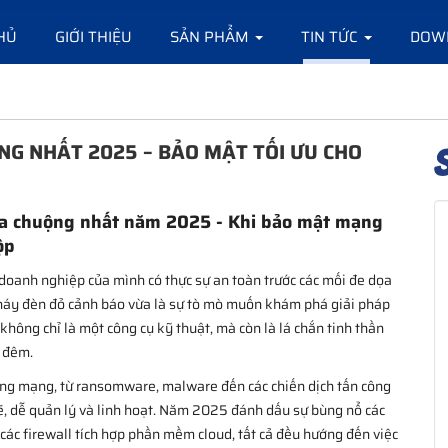
HỦ
GIỚI THIỆU
SẢN PHẨM
TIN TỨC
DOW
ỘNG NHẤT 2025 – BẢO MẬT TỐI ƯU CHO
c ưa chuộng nhất năm 2025 - Khi bảo mật mạng
ộp
 doanh nghiệp của mình có thực sự an toàn trước các mối đe dọa
háy đèn đỏ cảnh báo vừa là sự tò mò muốn khám phá giải pháp
 không chỉ là một công cụ kỹ thuật, mà còn là lá chắn tinh thần
 đêm.
ông mạng, từ ransomware, malware đến các chiến dịch tấn công
, dễ quản lý và linh hoạt. Năm 2025 đánh dấu sự bùng nổ các
 các firewall tích hợp phần mềm cloud, tất cả đều hướng đến việc