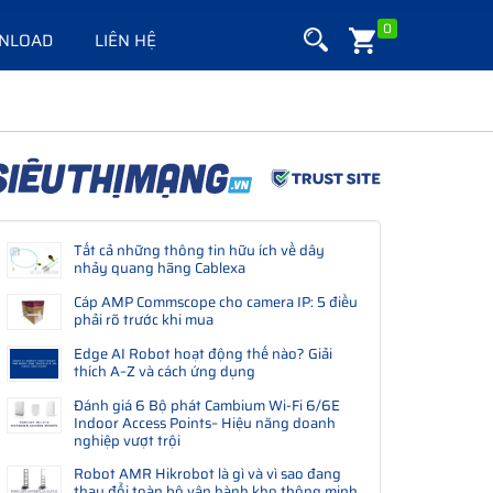
0
NLOAD
LIÊN HỆ
Tất cả những thông tin hữu ích về dây
nhảy quang hãng Cablexa
Cáp AMP Commscope cho camera IP: 5 điều
phải rõ trước khi mua
Edge AI Robot hoạt động thế nào? Giải
thích A–Z và cách ứng dụng
Đánh giá 6 Bộ phát Cambium Wi-Fi 6/6E
Indoor Access Points– Hiệu năng doanh
nghiệp vượt trội
Robot AMR Hikrobot là gì và vì sao đang
thay đổi toàn bộ vận hành kho thông minh