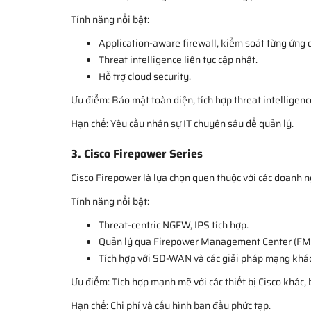
Tính năng nổi bật:
Application-aware firewall, kiểm soát từng ứng 
Threat intelligence liên tục cập nhật.
Hỗ trợ cloud security.
Ưu điểm: Bảo mật toàn diện, tích hợp threat intelligence
Hạn chế: Yêu cầu nhân sự IT chuyên sâu để quản lý.
3. Cisco Firepower Series
Cisco Firepower là lựa chọn quen thuộc với các doanh n
Tính năng nổi bật:
Threat-centric NGFW, IPS tích hợp.
Quản lý qua Firepower Management Center (FM
Tích hợp với SD-WAN và các giải pháp mạng khác
Ưu điểm: Tích hợp mạnh mẽ với các thiết bị Cisco khác
Hạn chế: Chi phí và cấu hình ban đầu phức tạp.