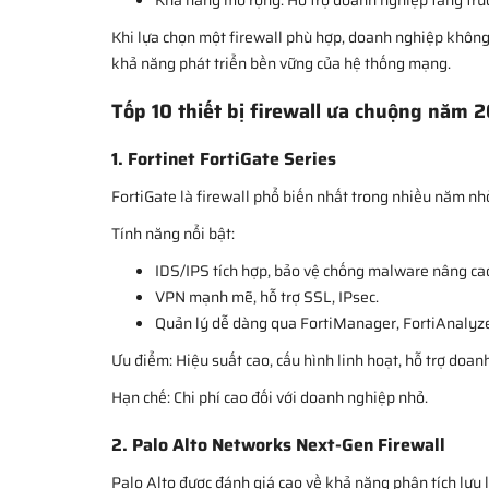
Khả năng mở rộng: Hỗ trợ doanh nghiệp tăng trư
Khi lựa chọn một firewall phù hợp, doanh nghiệp không 
khả năng phát triển bền vững của hệ thống mạng.
Tốp 10 thiết bị firewall ưa chuộng năm 
1. Fortinet FortiGate Series
FortiGate là firewall phổ biến nhất trong nhiều năm nh
Tính năng nổi bật:
IDS/IPS tích hợp, bảo vệ chống malware nâng ca
VPN mạnh mẽ, hỗ trợ SSL, IPsec.
Quản lý dễ dàng qua FortiManager, FortiAnalyze
Ưu điểm: Hiệu suất cao, cấu hình linh hoạt, hỗ trợ doan
Hạn chế: Chi phí cao đối với doanh nghiệp nhỏ.
2. Palo Alto Networks Next-Gen Firewall
Palo Alto được đánh giá cao về khả năng phân tích lưu 