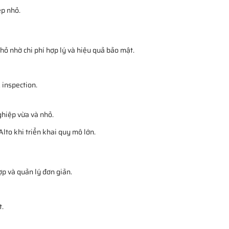
ệp nhỏ.
hỏ nhờ chi phí hợp lý và hiệu quả bảo mật.
 inspection.
ghiệp vừa và nhỏ.
lto khi triển khai quy mô lớn.
ợp và quản lý đơn giản.
t.