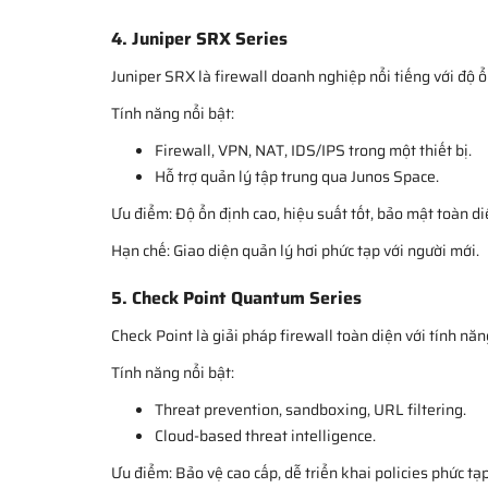
4. Juniper SRX Series
Juniper SRX là firewall doanh nghiệp nổi tiếng với độ 
Tính năng nổi bật:
Firewall, VPN, NAT, IDS/IPS trong một thiết bị.
Hỗ trợ quản lý tập trung qua Junos Space.
Ưu điểm: Độ ổn định cao, hiệu suất tốt, bảo mật toàn di
Hạn chế: Giao diện quản lý hơi phức tạp với người mới.
5. Check Point Quantum Series
Check Point là giải pháp firewall toàn diện với tính nă
Tính năng nổi bật:
Threat prevention, sandboxing, URL filtering.
Cloud-based threat intelligence.
Ưu điểm: Bảo vệ cao cấp, dễ triển khai policies phức tạp