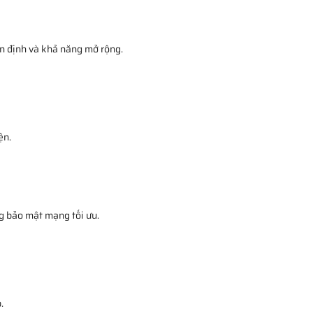
ổn định và khả năng mở rộng.
ện.
ng bảo mật mạng tối ưu.
.