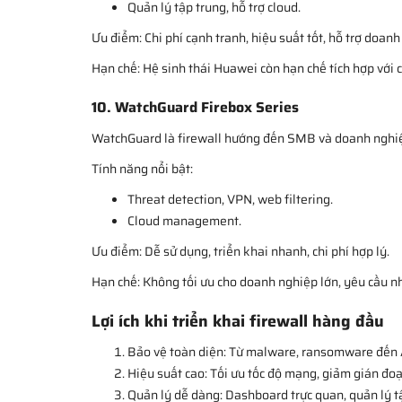
Quản lý tập trung, hỗ trợ cloud.
Ưu điểm: Chi phí cạnh tranh, hiệu suất tốt, hỗ trợ doanh
Hạn chế: Hệ sinh thái Huawei còn hạn chế tích hợp với 
10. WatchGuard Firebox Series
WatchGuard là firewall hướng đến SMB và doanh nghiệp
Tính năng nổi bật:
Threat detection, VPN, web filtering.
Cloud management.
Ưu điểm: Dễ sử dụng, triển khai nhanh, chi phí hợp lý.
Hạn chế: Không tối ưu cho doanh nghiệp lớn, yêu cầu nh
Lợi ích khi triển khai firewall hàng đầu
Bảo vệ toàn diện: Từ malware, ransomware đến
Hiệu suất cao: Tối ưu tốc độ mạng, giảm gián đoạ
Quản lý dễ dàng: Dashboard trực quan, quản lý t