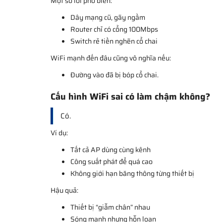
Một số lỗi phổ biến:
Dây mạng cũ, gãy ngầm
Router chỉ có cổng 100Mbps
Switch rẻ tiền nghẽn cổ chai
WiFi mạnh đến đâu cũng vô nghĩa nếu:
Đường vào đã bị bóp cổ chai.
Cấu hình WiFi sai có làm chậm không?
Có.
Ví dụ:
Tất cả AP dùng cùng kênh
Công suất phát để quá cao
Không giới hạn băng thông từng thiết bị
Hậu quả:
Thiết bị “giẫm chân” nhau
Sóng mạnh nhưng hỗn loạn