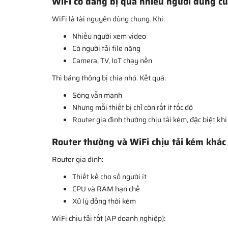
WiFi có đang bị quá nhiều người dùng c
WiFi là tài nguyên dùng chung. Khi:
Nhiều người xem video
Có người tải file nặng
Camera, TV, IoT chạy nền
Thì băng thông bị chia nhỏ. Kết quả:
Sóng vẫn mạnh
Nhưng mỗi thiết bị chỉ còn rất ít tốc độ
Router gia đình thường chịu tải kém, đặc biệt khi 
Router thường và WiFi chịu tải kém khác
Router gia đình:
Thiết kế cho số người ít
CPU và RAM hạn chế
Xử lý đồng thời kém
WiFi chịu tải tốt (AP doanh nghiệp):