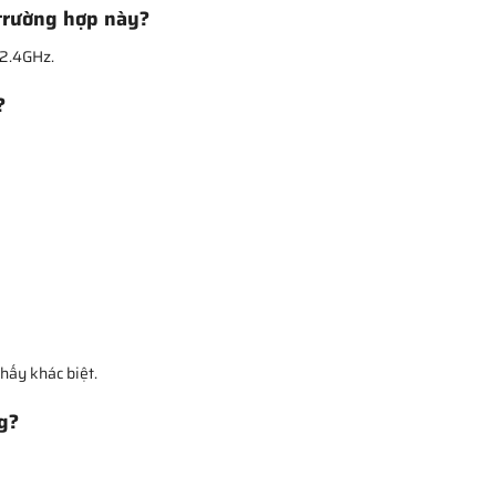
trường hợp này?
 2.4GHz.
?
hấy khác biệt.
g?