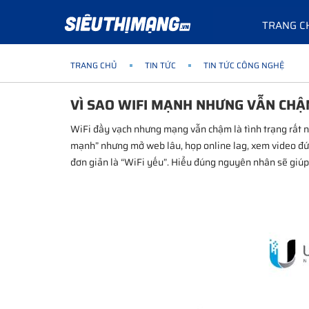
TRANG C
TRANG CHỦ
TIN TỨC
TIN TỨC CÔNG NGHỆ
VÌ SAO WIFI MẠNH NHƯNG VẪN CHẬ
WiFi đầy vạch nhưng mạng vẫn chậm là tình trạng rất n
mạnh” nhưng mở web lâu, họp online lag, xem video đ
đơn giản là “WiFi yếu”. Hiểu đúng nguyên nhân sẽ giúp 