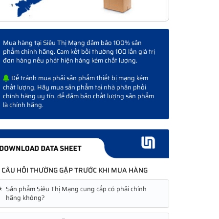
Mua hàng tại Siêu Thị Mạng đảm bảo 100% sản
phẩm chính hãng. Cam kết bồi thường 100 lần giá trị
đơn hàng nếu phát hiện hàng kém chất lượng.
Để tránh mua phải sản phẩm thiết bị mạng kém
chất lượng, Hãy mua sản phẩm tại nhà phân phối
chính hãng uy tín, để đảm bảo chất lượng sản phẩm
là chính hãng.
CÂU HỎI THƯỜNG GẶP TRƯỚC KHI MUA HÀNG
★
Sản phẩm Siêu Thị Mạng cung cấp có phải chính
hãng không?