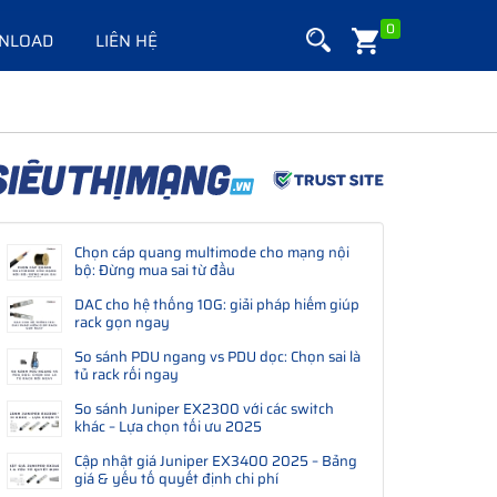
0
NLOAD
LIÊN HỆ
Chọn cáp quang multimode cho mạng nội
bộ: Đừng mua sai từ đầu
DAC cho hệ thống 10G: giải pháp hiếm giúp
rack gọn ngay
So sánh PDU ngang vs PDU dọc: Chọn sai là
tủ rack rối ngay
So sánh Juniper EX2300 với các switch
khác – Lựa chọn tối ưu 2025
Cập nhật giá Juniper EX3400 2025 – Bảng
giá & yếu tố quyết định chi phí