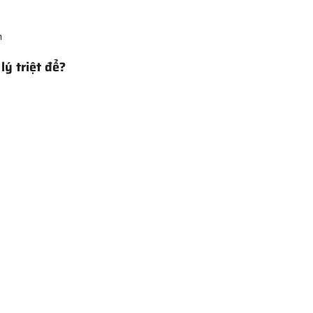
h
lý triệt để?