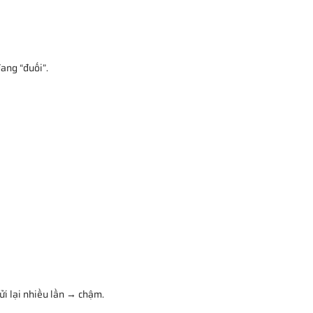
ang “đuối”.
gửi lại nhiều lần → chậm.