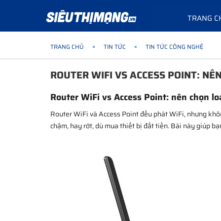
TRANG C
TRANG CHỦ
TIN TỨC
TIN TỨC CÔNG NGHỆ
ROUTER WIFI VS ACCESS POINT: NÊ
Router WiFi vs Access Point: nên chọn lo
Router WiFi và Access Point đều phát WiFi, nhưng không
chậm, hay rớt, dù mua thiết bị đắt tiền. Bài này giúp bạ