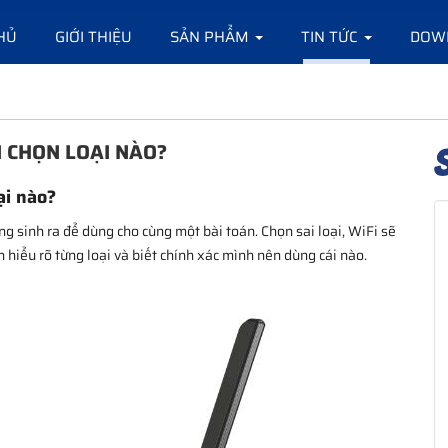
HỦ
GIỚI THIỆU
SẢN PHẨM
TIN TỨC
DOW
N CHỌN LOẠI NÀO?
ại nào?
 sinh ra để dùng cho cùng một bài toán. Chọn sai loại, WiFi sẽ
n hiểu rõ từng loại và biết chính xác mình nên dùng cái nào.