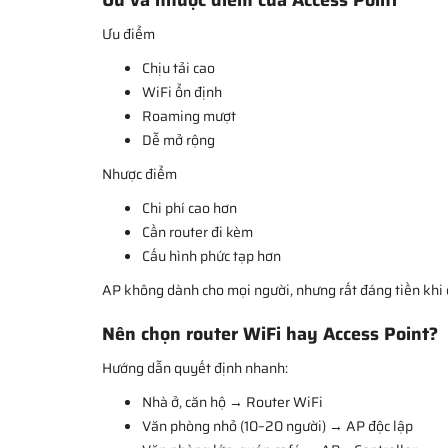
Ưu và nhược điểm của Access Point
Ưu điểm
Chịu tải cao
WiFi ổn định
Roaming mượt
Dễ mở rộng
Nhược điểm
Chi phí cao hơn
Cần router đi kèm
Cấu hình phức tạp hơn
AP không dành cho mọi người, nhưng rất đáng tiền khi
Nên chọn router WiFi hay Access Point?
Hướng dẫn quyết định nhanh:
Nhà ở, căn hộ → Router WiFi
Văn phòng nhỏ (10–20 người) → AP độc lập