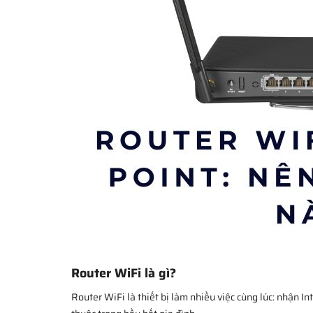
Router WiFi là gì?
Router WiFi là thiết bị làm nhiều việc cùng lúc: nhận In