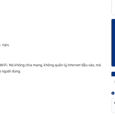
 tiện.
át WiFi. Nó không chia mạng, không quản lý Internet đầu vào, mà
o người dùng.