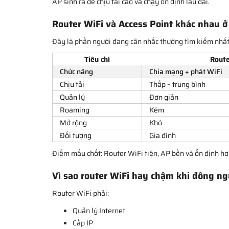
AP sinh ra để chịu tải cao và chạy ổn định lâu dài.
Router WiFi và Access Point khác nhau 
Đây là phần người đang cân nhắc thường tìm kiếm nhất
Tiêu chí
Route
Chức năng
Chia mạng + phát WiFi
Chịu tải
Thấp – trung bình
Quản lý
Đơn giản
Roaming
Kém
Mở rộng
Khó
Đối tượng
Gia đình
Điểm mấu chốt: Router WiFi tiện, AP bền và ổn định hơ
Vì sao router WiFi hay chậm khi đông ng
Router WiFi phải:
Quản lý Internet
Cấp IP