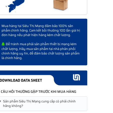
Mua hàng tại Siêu Thị Mạng đảm bảo 100% sản
phẩm chính hãng. Cam kết bồi thường 100 lần giá trị
đơn hàng nếu phát hiện hàng kém chất lượng.
Để tránh mua phải sản phẩm thiết bị mạng kém
chất lượng, Hãy mua sản phẩm tại nhà phân phối
chính hãng uy tín, để đảm bảo chất lượng sản phẩm
là chính hãng.
CÂU HỎI THƯỜNG GẶP TRƯỚC KHI MUA HÀNG
★
Sản phẩm Siêu Thị Mạng cung cấp có phải chính
hãng không?