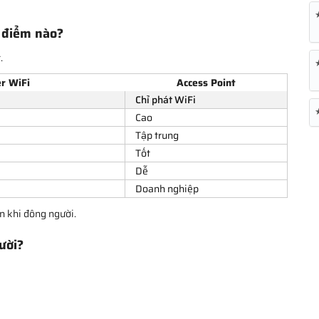
ở điểm nào?
.
r WiFi
Access Point
Chỉ phát WiFi
Cao
Tập trung
Tốt
Dễ
Doanh nghiệp
n khi đông người.
ười?