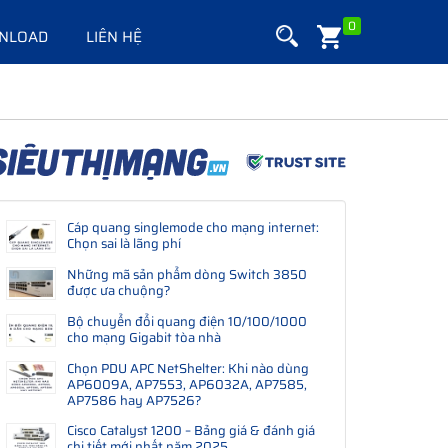
0
NLOAD
LIÊN HỆ
Cáp quang singlemode cho mạng internet:
Chọn sai là lãng phí
Những mã sản phẩm dòng Switch 3850
được ưa chuộng?
Bộ chuyển đổi quang điện 10/100/1000
cho mạng Gigabit tòa nhà
Chọn PDU APC NetShelter: Khi nào dùng
AP6009A, AP7553, AP6032A, AP7585,
AP7586 hay AP7526?
Cisco Catalyst 1200 – Bảng giá & đánh giá
chi tiết mới nhất năm 2025