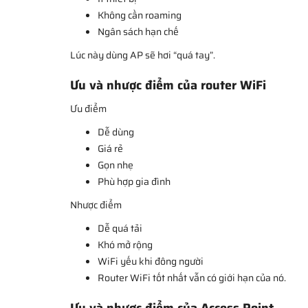
Không cần roaming
Ngân sách hạn chế
Lúc này dùng AP sẽ hơi “quá tay”.
Ưu và nhược điểm của router WiFi
Ưu điểm
Dễ dùng
Giá rẻ
Gọn nhẹ
Phù hợp gia đình
Nhược điểm
Dễ quá tải
Khó mở rộng
WiFi yếu khi đông người
Router WiFi tốt nhất vẫn có giới hạn của nó.