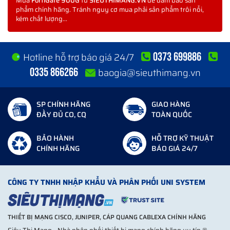
Mua
FortiGate 900G
từ
SIEUTHIMANG.VN
để đảm bảo sản
Khi hệ thống lõi có lưu lượng lớn và yêu cầu bảo mật cực cao.
phẩm chính hãng. Tránh nguy cơ mua phải sản phẩm trôi nổi,
kém chất lượng...
0373 699886
Hotline hỗ trợ báo giá 24/7
0335 866266
baogia@sieuthimang.vn
SP CHÍNH HÃNG
GIAO HÀNG
ĐẦY ĐỦ CO, CQ
TOÀN QUỐC
BẢO HÀNH
HỖ TRỢ KỸ THUẬT
CHÍNH HÃNG
BÁO GIÁ 24/7
CÔNG TY TNHH NHẬP KHẨU VÀ PHÂN PHỐI UNI SYSTEM
THIẾT BỊ MẠNG CISCO, JUNIPER, CÁP QUANG CABLEXA CHÍNH HÃNG