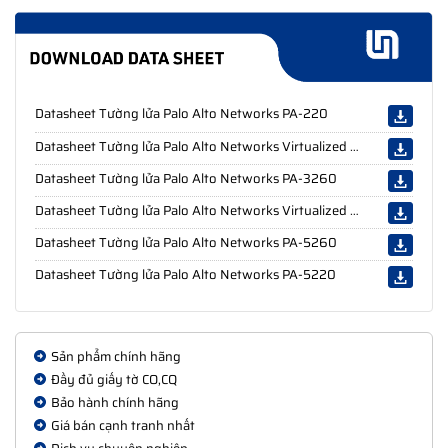
bị tường lửa FortiGate Firewall
sẽ giúp bạn nhìn toàn cảnh hệ
sinh thái.
Hai sản phẩm cùng hãng thường được cân nhắc bên cạnh
900G là
FortiGate 600F
và
FortiGate FG-400F
khi cần hiệu
Datasheet Tường lửa Palo Alto Networks PA-220
năng cao hơn nữa.
Datasheet Tường lửa Palo Alto Networks Virtualized VM-300
Kết luận
Datasheet Tường lửa Palo Alto Networks PA-3260
Ở quy mô lớn, bảo mật không còn là lựa chọn, mà là điều kiện
Datasheet Tường lửa Palo Alto Networks Virtualized VM-700
sống còn. Firewall FortiGate 900G mang lại sự an tâm cho
Datasheet Tường lửa Palo Alto Networks PA-5260
những hệ thống không được phép ngừng hoạt động dù chỉ
Datasheet Tường lửa Palo Alto Networks PA-5220
một phút.
Nếu bạn đang xây dựng hoặc nâng cấp hạ tầng lõi, cần một
giải pháp đủ mạnh cho hôm nay và nhiều năm tới, FortiGate
Sản phẩm chính hãng
900G chính là “bức tường thành” xứng đáng để đầu tư.
Đầy đủ giấy tờ CO,CQ
Bảo hành chính hãng
5 câu hỏi thường gặp về Firewall FortiGate
Giá bán cạnh tranh nhất
900G