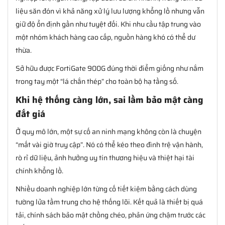
liệu săn đón vì khả năng xử lý lưu lượng khổng lồ nhưng vẫn
giữ độ ổn định gần như tuyệt đối. Khi nhu cầu tập trung vào
một nhóm khách hàng cao cấp, nguồn hàng khó có thể dư
thừa.
Sở hữu được FortiGate 900G đúng thời điểm giống như nắm
trong tay một “lá chắn thép” cho toàn bộ hạ tầng số.
Khi hệ thống càng lớn, sai lầm bảo mật càng
đắt giá
Ở quy mô lớn, một sự cố an ninh mạng không còn là chuyện
“mất vài giờ truy cập”. Nó có thể kéo theo đình trệ vận hành,
rò rỉ dữ liệu, ảnh hưởng uy tín thương hiệu và thiệt hại tài
chính khổng lồ.
Nhiều doanh nghiệp lớn từng cố tiết kiệm bằng cách dùng
tường lửa tầm trung cho hệ thống lõi. Kết quả là thiết bị quá
tải, chính sách bảo mật chồng chéo, phản ứng chậm trước các