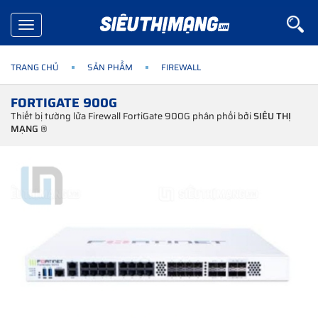
Toggle
navigation
TRANG CHỦ
SẢN PHẨM
FIREWALL
FORTIGATE 900G
Thiết bị tường lửa Firewall FortiGate 900G phân phối bởi
SIÊU THỊ
MẠNG ®