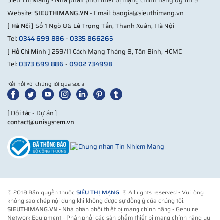
Siêu Thị Mạng - Nhà phân phối thiết bị mạng chính hãng uy tín ®
Website:
SIEUTHIMANG.VN
- Email: baogia@sieuthimang.vn
[ Hà Nội ]
Số 1 Ngõ 86 Lê Trọng Tấn, Thanh Xuân, Hà Nội
Tel:
0344 699 886
-
0335 866266
[ Hồ Chí Minh ]
259/11 Cách Mạng Tháng 8, Tân Bình, HCMC
Tel:
0373 699 886
-
0902 734998
Kết nối với chúng tôi qua social
[ Đối tác - Dự án ]
contact@unisystem.vn
© 2018 Bản quyền thuộc
SIÊU THỊ MẠNG
. ® All rights reserved - Vui lòng
không sao chép nội dung khi không được sự đồng ý của chúng tôi.
SIEUTHIMANG.VN
- Nhà phân phối thiết bị mạng chính hãng - Genuine
Network Equipment - Phân phối các sản phẩm thiết bị mạng chính hãng uy