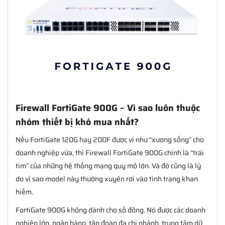
Firewall FortiGate 900G – Vì sao luôn thuộc
nhóm thiết bị khó mua nhất?
Nếu FortiGate 120G hay 200F được ví như “xương sống” cho
doanh nghiệp vừa, thì Firewall FortiGate 900G chính là “trái
tim” của những hệ thống mạng quy mô lớn. Và đó cũng là lý
do vì sao model này thường xuyên rơi vào tình trạng khan
hiếm.
FortiGate 900G không dành cho số đông. Nó được các doanh
nghiệp lớn, ngân hàng, tập đoàn đa chi nhánh, trung tâm dữ