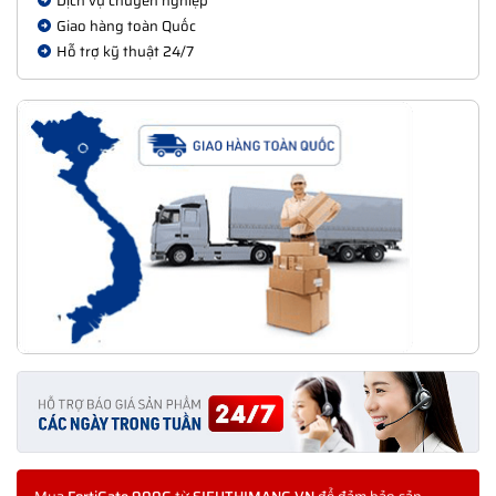
Dịch vụ chuyên nghiệp
Giao hàng toàn Quốc
1. FortiGate 900G có phù hợp cho doanh nghiệp vừa không?
Hỗ trợ kỹ thuật 24/7
Không, thiết bị này được thiết kế cho hệ thống lớn và trung
tâm dữ liệu.
2. 900G khác gì so với FortiGate 600F?
900G có hiệu năng, số lượng cổng và khả năng xử lý cao hơn
đáng kể.
3. FortiGate 900G có yêu cầu đội IT chuyên sâu không?
Có, nhưng giao diện FortiOS giúp việc quản trị vẫn rất trực
quan.
4. Có thể triển khai FortiGate 900G theo mô hình HA không?
Hoàn toàn có, đây là mô hình triển khai phổ biến cho thiết bị
này.
5. Khi nào nên chọn 900G thay vì dòng thấp hơn?