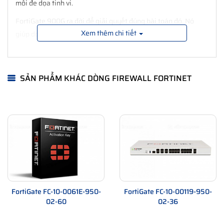
mối đe dọa tinh vi.
FortiGate 900G ra đời để giải quyết đúng bài toán đó. Nó
Xem thêm chi tiết
giúp doanh nghiệp:
Xử lý lưu lượng cực lớn mà không nghẽn cổ chai
Phát hiện và ngăn chặn tấn công ngay từ lớp mạng
SẢN PHẨM KHÁC DÒNG FIREWALL FORTINET
Đảm bảo hệ thống vận hành liên tục 24/7
Đây chính là nền tảng của an ninh mạng doanh nghiệp lớn,
nơi không có chỗ cho sự chắp vá.
Thông số kỹ thuật và sức mạnh thực sự của
FortiGate 900G
Bảng thông số kỹ thuật Firewall FortiGate 900G
Thông số
Chi tiết
Firewall Throughput
~198 Gbps
FortiGate FC-10-0061E-950-
FortiGate FC-10-00119-950-
02-60
02-36
Threat Protection
~30 Gbps
IPS Throughput
~45 Gbps