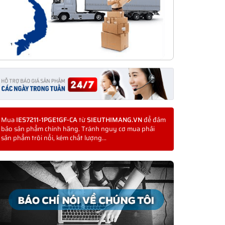
Mua
IES7211-1PGE1GF-CA
từ
SIEUTHIMANG.VN
để đảm
bảo sản phẩm chính hãng. Tránh nguy cơ mua phải
sản phẩm trôi nổi, kém chất lượng...