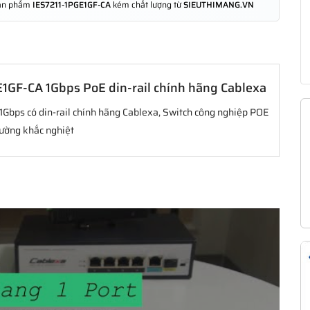
 sản phẩm
IES7211-1PGE1GF-CA
kém chất lượng từ
SIEUTHIMANG.VN
E1GF-CA 1Gbps PoE din-rail chính hãng Cablexa
 1Gbps có din-rail chính hãng Cablexa, Switch công nghiệp POE
rường khắc nghiệt