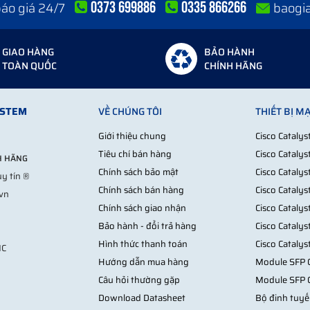
0373 699886
0335 866266
 báo giá 24/7
baogi
GIAO HÀNG
BẢO HÀNH
TOÀN QUỐC
CHÍNH HÃNG
YSTEM
VỀ CHÚNG TÔI
THIẾT BỊ M
Giới thiệu chung
Cisco Cataly
Tiêu chí bán hàng
Cisco Cataly
NH HÃNG
Chính sách bảo mật
Cisco Cataly
y tín ®
Chính sách bán hàng
Cisco Cataly
.vn
Chính sách giao nhận
Cisco Cataly
Bảo hành - đổi trả hàng
Cisco Cataly
Hình thức thanh toán
Cisco Cataly
MC
Hướng dẫn mua hàng
Module SFP C
Câu hỏi thường gặp
Module SFP 
Download Datasheet
Bộ đinh tuyế