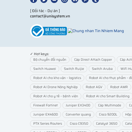
[ Đối tác - Dự án ]
contact@unisystem.vn
✓ Hot keys:
Bộ chuyển đổi nguồn
Cáp Direct Attach Copper
Cáp Act
Switch Huawei
Switch Ruijie
Switch Aruba
WiFi H
Robot AI cho kho vận – logistics
Robot AI cho thực phẩm – đ
Robot AI Drone Nông Nghiệp
Robot AGV
Robot AMR
Robot AI cho y tế – bệnh viện
Robot AI cho Smart Building
Firewall Fortinet
Juniper EX3400
Cáp Multimode
C
Juniper EX4600
Converter quang
Cisco 9200L
Hộp
PTX Series Routers
Cisco C9350
Catalyst 3650
Cata