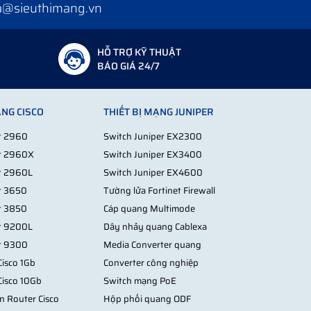
a@sieuthimang.vn
HỖ TRỢ KỸ THUẬT
BÁO GIÁ 24/7
ẠNG CISCO
THIẾT BỊ MẠNG JUNIPER
st 2960
Switch Juniper EX2300
st 2960X
Switch Juniper EX3400
st 2960L
Switch Juniper EX4600
st 3650
Tường lửa Fortinet Firewall
st 3850
Cáp quang Multimode
st 9200L
Dây nhảy quang Cablexa
st 9300
Media Converter quang
isco 1Gb
Converter công nghiệp
Cisco 10Gb
Switch mạng PoE
n Router Cisco
Hộp phối quang ODF