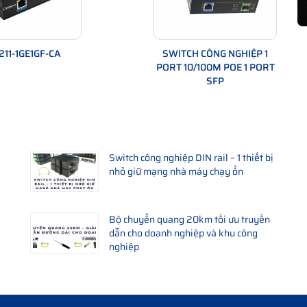
211-1GE1GF-CA
SWITCH CÔNG NGHIỆP 1
PORT 10/100M POE 1 PORT
SFP
Switch công nghiệp DIN rail – 1 thiết bị
nhỏ giữ mạng nhà máy chạy ổn
Bộ chuyển quang 20km tối ưu truyền
dẫn cho doanh nghiệp và khu công
nghiệp