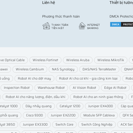
Liên hệ
Thiết bị tườn
Phương thức thanh toán
DMCA Protecti
ive Optical Cable
Wireless Fortinet
Wireless Aruba
Wireless MikroTik
uawei
Wireless Cambium
NAS Synology
DAS/NAS TerraMaster
QNA
ồ uống
Robot AI cho dệt may
Robot AI cho cơ khí – gia công kim loại
Robo
Inspection Robot
Warehouse Robot
AI Vision Robot
Edge AI Robot
Robot AI cho năng lượng, điện, dầu khí
Robot AI cho an ninh giao thông
F
atalyst 1000
Dây nhảy quang
Catalyst 1200
Juniper EX4000
Cáp qu
 phối quang
Cisco 9300
Juniper EX2200
Module SFP Cablexa
QFX Se
lyst 3850
Juniper EX3300
Switch Core
Switch Công Nghiệp
ACX Ser