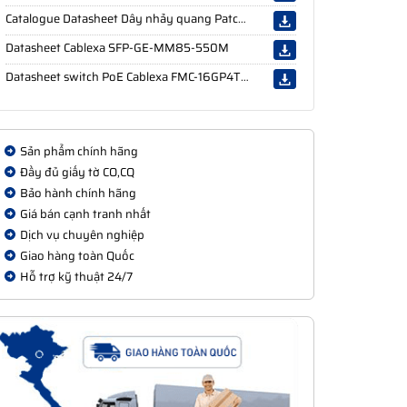
Catalogue Datasheet Dây nhảy quang Patch cord LC
Datasheet Cablexa SFP-GE-MM85-550M
Datasheet switch PoE Cablexa FMC-16GP4TF-L2M
Sản phẩm chính hãng
Đầy đủ giấy tờ CO,CQ
Bảo hành chính hãng
Giá bán cạnh tranh nhất
Dịch vụ chuyên nghiệp
Giao hàng toàn Quốc
Hỗ trợ kỹ thuật 24/7