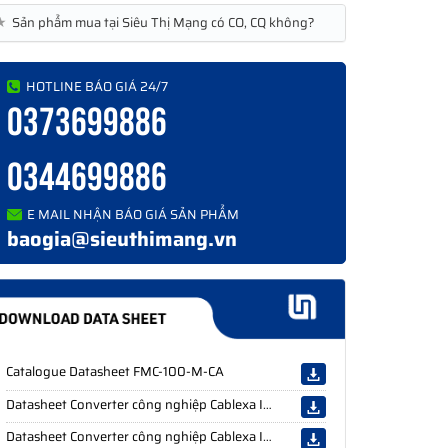
★
Sản phẩm mua tại Siêu Thị Mạng có CO, CQ không?
HOTLINE BÁO GIÁ 24/7
0373699886
0344699886
E MAIL NHẬN BÁO GIÁ SẢN PHẨM
baogia@sieuthimang.vn
Catalogue Datasheet FMC-100-M-CA
Datasheet Converter công nghiệp Cablexa IES7511-8GE4GF-CA
Datasheet Converter công nghiệp Cablexa IES7210-4GE1GF-CA