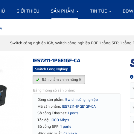
HỦ
GIỚI THIỆU
SẢN PHẨM
TIN TỨC
DOW
XA
Switch công nghiệp 1Gb, switch công nghiệp POE 1 cổng SFP, 1 cổng E
IES7211-1PGE1GF-CA
Switch Công Nghiệp
Sản phẩm chính hãng ®
Bảng thông số sản phẩm:
Dòng sản phẩm:
Swicth công nghiệp
Mã sản phẩm:
IES7211-1PGE1GF-CA
Số cổng Ethernet:
1 ports
Tốc độ:
1000 Mbps
Số cổng SFP:
1 ports
Hãng sản xuất:
Cablexa