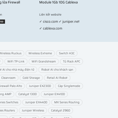
g lửa Firewall
Module 1Gb 10G Cablexa
on
Liên kết website
✓ cisco.com ✓ juniper.net
✓ cablexa.com
Wireless Ruckus
Wireless Extreme
Switch H3C
P
WiFi TP-Link
WiFi Grandstream
Tủ Rack APC
t AI cho nhà máy điện tử
Robot AI cho khách sạn
Cleanroom
Cold Storage
Retail AI Robot
irewall Palo Alto
Juniper EX2300
Cáp Singlemode
ang AMP
Catalyst 1300
Juniper EX4100
ries Switches
Juniper EX4400
MX Series Routing
ies Routers
Juniper Wireless
Catalyst 2960