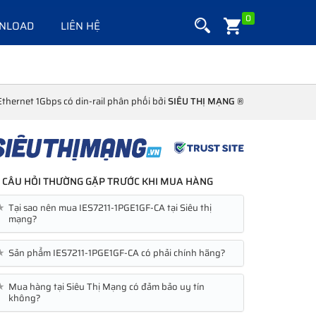
0
NLOAD
LIÊN HỆ
thernet 1Gbps có din-rail phân phối bởi
SIÊU THỊ MẠNG ®
CÂU HỎI THƯỜNG GẶP TRƯỚC KHI MUA HÀNG
★
Tại sao nên mua IES7211-1PGE1GF-CA tại Siêu thị
mạng?
★
Sản phẩm IES7211-1PGE1GF-CA có phải chính hãng?
★
Mua hàng tại Siêu Thị Mạng có đảm bảo uy tín
không?