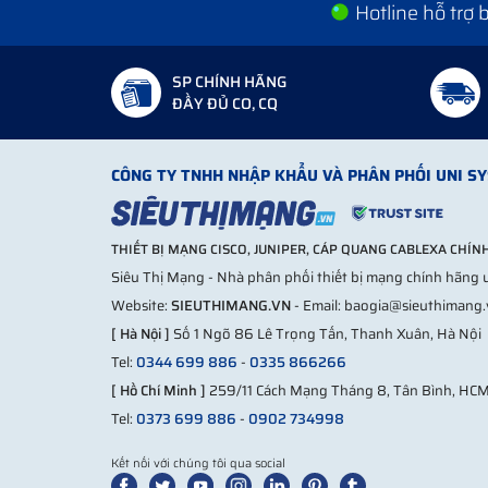
Hotline hỗ trợ
SP CHÍNH HÃNG
ĐẦY ĐỦ CO, CQ
CÔNG TY TNHH NHẬP KHẨU VÀ PHÂN PHỐI UNI S
THIẾT BỊ MẠNG CISCO, JUNIPER, CÁP QUANG CABLEXA CHÍ
Siêu Thị Mạng - Nhà phân phối thiết bị mạng chính hãng u
Website:
SIEUTHIMANG.VN
- Email: baogia@sieuthimang
[ Hà Nội ]
Số 1 Ngõ 86 Lê Trọng Tấn, Thanh Xuân, Hà Nội
Tel:
0344 699 886
-
0335 866266
[ Hồ Chí Minh ]
259/11 Cách Mạng Tháng 8, Tân Bình, HC
Tel:
0373 699 886
-
0902 734998
Kết nối với chúng tôi qua social