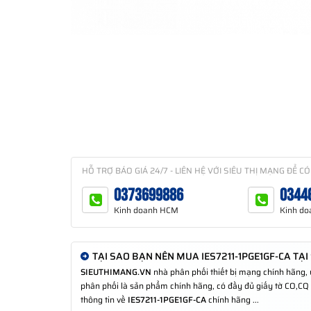
HỖ TRỢ BÁO GIÁ 24/7 - LIÊN HỆ VỚI SIÊU THỊ MẠNG ĐỂ CÓ
0373699886
0344
Kinh doanh HCM
Kinh do
TẠI SAO BẠN NÊN MUA IES7211-1PGE1GF-CA TẠI
SIEUTHIMANG.VN
nhà phân phối thiết bị mạng chính hãng,
phân phối là sản phẩm chính hãng, có đầy đủ giấy tờ CO,CQ ch
thông tin về
IES7211-1PGE1GF-CA
chính hãng ...