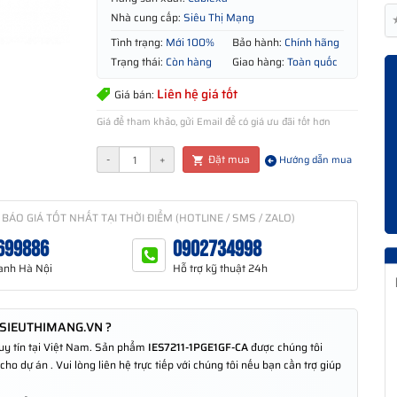
Nhà cung cấp:
Siêu Thị Mạng
Tình trạng:
Mới 100%
Bảo hành:
Chính hãng
Trạng thái:
Còn hàng
Giao hàng:
Toàn quốc
Liên hệ giá tốt
Giá bán:
Giá để tham khảo, gửi Email để có giá ưu đãi tốt hơn
Đặt mua
-
+
Hướng dẫn mua
 BÁO GIÁ TỐT NHẤT TẠI THỜI ĐIỂM (HOTLINE / SMS / ZALO)
699886
0902734998
anh Hà Nội
Hỗ trợ kỹ thuật 24h
 SIEUTHIMANG.VN ?
 uy tín tại Việt Nam. Sản phẩm
IES7211-1PGE1GF-CA
được chúng tôi
o dự án . Vui lòng liên hệ trực tiếp với chúng tôi nếu bạn cần trợ giúp