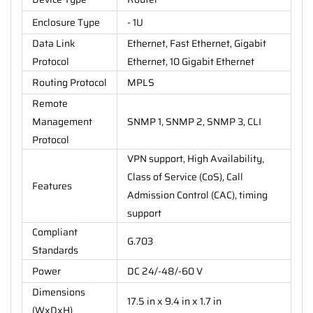
Enclosure Type
- 1U
Data Link
Ethernet, Fast Ethernet, Gigabit
Protocol
Ethernet, 10 Gigabit Ethernet
Routing Protocol
MPLS
Remote
Management
SNMP 1, SNMP 2, SNMP 3, CLI
Protocol
VPN support, High Availability,
Class of Service (CoS), Call
Features
Admission Control (CAC), timing
support
Compliant
G.703
Standards
Power
DC 24/-48/-60 V
Dimensions
17.5 in x 9.4 in x 1.7 in
(WxDxH)