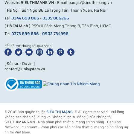
Website:
SIEUTHIMANG.VN
- Email: baogia@sieuthimang.vn
[ Hà Nội ]
Số 1 Ngõ 86 Lê Trọng Tấn, Thanh Xuân, Hà Nội
Tel:
0344 699 886
-
0335 866266
[ Hồ Chí Minh ]
259/11 Cách Mạng Tháng 8, Tân Bình, HCMC
Tel:
0373 699 886
-
0902 734998
Kết nối với chúng tôi qua social
[ Đối tác - Dự án ]
contact@unisystem.vn
© 2018 Bản quyền thuộc
SIÊU THỊ MẠNG
. ® All rights reserved - Vui lòng
không sao chép nội dung khi không được sự đồng ý của chúng tôi.
SIEUTHIMANG.VN
- Nhà phân phối thiết bị mạng chính hãng - Genuine
Network Equipment - Phân phối các sản phẩm thiết bị mạng chính hãng uy
tín tại Việt Nam.