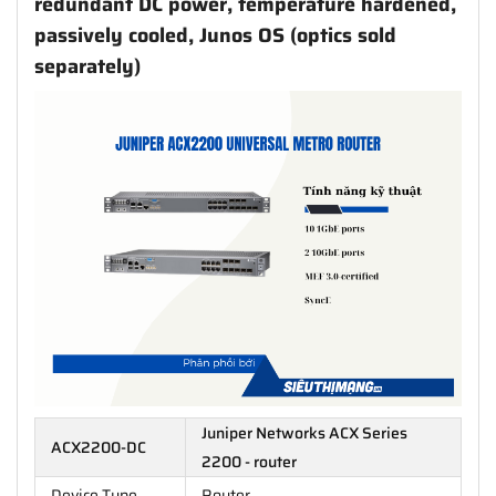
redundant DC power, temperature hardened,
passively cooled, Junos OS (optics sold
separately)
Juniper Networks ACX Series
ACX2200-DC
2200 - router
Device Type
Router