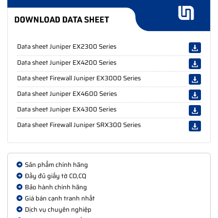
OS Required
JUNOS
Environmental Parameters
Min Operating
-40 °F
Data sheet Juniper EX2300 Series
Temperature
Max Operating
Data sheet Juniper EX4200 Series
149 °F
Temperature
Data sheet Firewall Juniper EX3000 Series
Humidity Range
0 - 95% (non-condensing)
Data sheet Juniper EX4600 Series
Operating
Data sheet Juniper EX4300 Series
Dimensions & Weight
Data sheet Firewall Juniper SRX300 Series
Width
17.5 in
Depth
9.4 in
Height
1.7 in
Sản phẩm chính hãng
Đầy đủ giấy tờ CO,CQ
Weight
8.31 lbs
Bảo hành chính hãng
Giá bán cạnh tranh nhất
Dịch vụ chuyên nghiệp