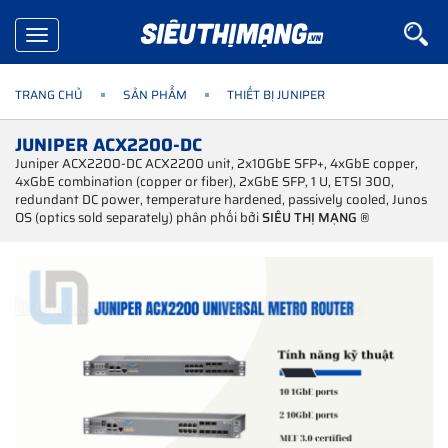
Toggle
navigation
TRANG CHỦ
SẢN PHẨM
THIẾT BỊ JUNIPER
JUNIPER ACX2200-DC
Juniper ACX2200-DC ACX2200 unit, 2x10GbE SFP+, 4xGbE copper,
4xGbE combination (copper or fiber), 2xGbE SFP, 1 U, ETSI 300,
redundant DC power, temperature hardened, passively cooled, Junos
OS (optics sold separately) phân phối bởi
SIÊU THỊ MẠNG ®