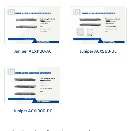
Class of Service (CoS), Call
Features
Admission Control (CAC), timing
support
G.703, NEBS level 3, ETSI, CISPR
22 Class A, EN 61000-3-2, EN
61000-3-3, EN55022 Class A, CB,
EN 61000-4-4, EN 61000-4-2, EN
Juniper ACX1100-AC
Juniper ACX500-DC
61000-4-3, EN 61000-4-6, FCC
Part 68, JATE, CS-03, EN 61000-4-
Compliant
5, R&TTE, EN 61000-4-11, UL
Standards
60950-1, IEC 60950-1, EN 60950-
1, FCC Part 15 A, TBR21, EN
60825-1, ETS 300 753, TBR12,
TBR13, GR-1089-CORE, VCCI Class
B, GR-63-CORE, CAN/CSA-C22.2
Juniper ACX1000-DC
No. 60950-1
Expansion / Connectivity