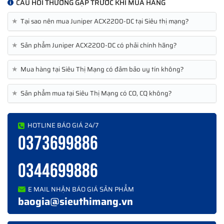
CÂU HỎI THƯỜNG GẶP TRƯỚC KHI MUA HÀNG
8 x 10Base-T/100Base-
TX/1000Base-T - RJ-45 ¦ 6 x
★
Tại sao nên mua Juniper ACX2200-DC tại Siêu thị mạng?
Interfaces
1000Base-X - SFP (mini-GBIC) ¦ 2
x 10Gb Ethernet / 1Gb Ethernet -
★
Sản phẩm Juniper ACX2200-DC có phải chính hãng?
SFP+
★
Mua hàng tại Siêu Thị Mạng có đảm bảo uy tín không?
Power
Power Device
Internal power supply
★
Sản phẩm mua tại Siêu Thị Mạng có CO, CQ không?
Power
Yes
Redundancy
HOTLINE BÁO GIÁ 24/7
Installed Qty
2 (installed) / 2 (max)
0373699886
Voltage
DC 24/-48/-60 V
Required
0344699886
Power
Consumption
80 Watt
E MAIL NHẬN BÁO GIÁ SẢN PHẨM
Operational
baogia@sieuthimang.vn
Software / System Requirements