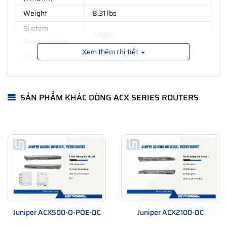
Weight
8.31 lbs
System
JUNOS
Requirements
Xem thêm chi tiết
General
Device Type
Router
Enclosure Type
- 1U
SẢN PHẨM KHÁC DÒNG ACX SERIES ROUTERS
Connectivity
Wired
Technology
Data Link
Ethernet, Fast Ethernet, Gigabit
Protocol
Ethernet, 10 Gigabit Ethernet
Routing Protocol
MPLS
Remote
Management
SNMP 1, SNMP 2, SNMP 3, CLI
Protocol
Juniper ACX500-O-POE-DC
Juniper ACX2100-DC
VPN support, High Availability,