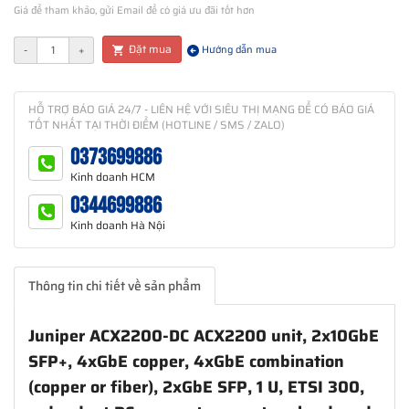
Giá để tham khảo, gửi Email để có giá ưu đãi tốt hơn
Đặt mua
-
+
Hướng dẫn mua
HỖ TRỢ BÁO GIÁ 24/7 - LIÊN HỆ VỚI SIÊU THỊ MẠNG ĐỂ CÓ BÁO GIÁ
TỐT NHẤT TẠI THỜI ĐIỂM (HOTLINE / SMS / ZALO)
0373699886
Kinh doanh HCM
0344699886
Kinh doanh Hà Nội
Thông tin chi tiết về sản phẩm
Juniper ACX2200-DC ACX2200 unit, 2x10GbE
SFP+, 4xGbE copper, 4xGbE combination
(copper or fiber), 2xGbE SFP, 1 U, ETSI 300,