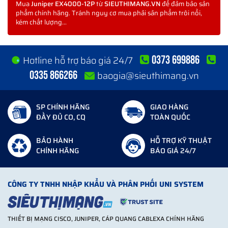
Requirements
IEC/EN 61000 Series
Mua
Juniper EX4000-12P
từ
SIEUTHIMANG.VN
để đảm bảo sản
phẩm chính hãng. Tránh nguy cơ mua phải sản phẩm trôi nổi,
AS/NZS CISPR 32
kém chất lượng...
VCCI-CISPR 32
BSMI CNS 13438
KN 32 and KN 35
0373 699886
Hotline hỗ trợ báo giá 24/7
KN 61000 Series
0335 866266
baogia@sieuthimang.vn
TEC/SD/DD/EMC-221/05/OCT
TCVN 7189
SP CHÍNH HÃNG
GIAO HÀNG
TCVN 7317
ĐẦY ĐỦ CO, CQ
TOÀN QUỐC
CAN/CSA-C22.2 No. 62368-1
UL 62368-1 and 60950-1
BẢO HÀNH
HỖ TRỢ KỸ THUẬT
CHÍNH HÃNG
BÁO GIÁ 24/7
IEC 62368-1 and 60950-1 (All
Safety Requirements
IEC 62368-3 for USB and PoE
Chassis and Optics
CFR, Title 21, Chapter 1, Subch
CÔNG TY TNHH NHẬP KHẨU VÀ PHÂN PHỐI UNI SYSTEM
REDR c 1370 OR CAN/CSA-E 6
IEC 60825-1
THIẾT BỊ MẠNG CISCO, JUNIPER, CÁP QUANG CABLEXA CHÍNH HÃNG
IEC 60825-2