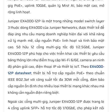
gig PoE+, uplink 10GbE, quản lý Mist AI, bảo mật cao, mở
rộng linh hoạt.
Juniper EX4000-12P là một trong những model switch layer
3 thuộc dòng EX4000 của Juniper Networks, được thiết kế để
đáp ứng nhu cầu mạng doanh nghiệp hiện đại với khả năng
xử lý mạnh mẽ, cấp nguồn PoE+ linh hoạt và tính bảo mật
cao. Sở hữu 12 cổng multi-gig tốc độ 1/2.5GbE, Juniper
EX4000-12P phù hợp cho việc triển khai các thiết bị yêu cầu
băng thông lớn như điểm truy cập Wi-Fi 6/6E, camera an ninh
độ phân giải cao, điện thoại IP và thiết bị IoT. Theo
EX4000-
12P datasheet
, thiết bị hỗ trợ cấp nguồn PoE+ theo chuẩn
IEEE 802.3at với công suất tối đa 30W mỗi cổng, đảm bảo
cấp nguồn ổn định cho nhiều loại thiết bị mạng khác nhau mà
không cần nguồn điện riêng biệt.
Ngoài các cổng multi-gig, Juniper EX4000-12P được trang bị
4 cổng uplink SFP+ hỗ trợ tốc độ 1/10GbE, cho phép kết nối