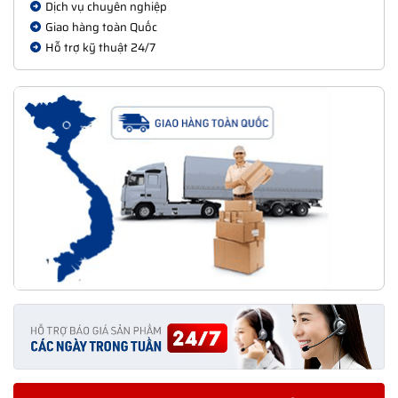
0% to 90% (noncondensing)
Dịch vụ chuyên nghiệp
Humidity
Giao hàng toàn Quốc
Operating Altitude
Up to 5000 ft at 40° C (1828.
Hỗ trợ kỹ thuật 24/7
Non-Operating Altitude
Up to 16,000 ft (4,877 m)
Cooling
Airflow (CFM)
NA
Safety and Compliance
FCC 47 CFR Part 15
ICES-003 / ICES-GEN
EN 300 386 V1.6.1
EN 300 386 V2.1.1
EN 55032
CISPR 32
EN 55024
CISPR 24
EN 55035
Electromagnetic
Compatibility (EMC)
CISPR 35