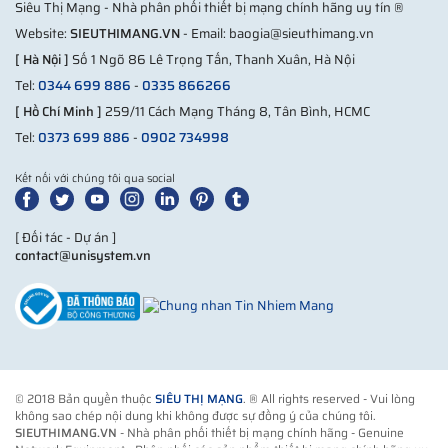
Siêu Thị Mạng - Nhà phân phối thiết bị mạng chính hãng uy tín ®
AT&T TEER (ATIS-06000015.
Website:
SIEUTHIMANG.VN
- Email: baogia@sieuthimang.vn
ECR 3.0.1
Energy Efficiency
[ Hà Nội ]
Số 1 Ngõ 86 Lê Trọng Tấn, Thanh Xuân, Hà Nội
ETSI ES 203 136 V.1.1.1
Tel:
0344 699 886
-
0335 866266
Verizon TEEER (VZ.TPR.9205
[ Hồ Chí Minh ]
259/11 Cách Mạng Tháng 8, Tân Bình, HCMC
Environmental
Reduction of Hazardous Subs
Tel:
0373 699 886
-
0902 734998
Telco
CLEI code
Kết nối với chúng tôi qua social
Tổng kết lại, Juniper EX4000-12P là giải pháp mạng thông
minh, mạnh mẽ và đáng tin cậy, phù hợp với nhiều mô hình
triển khai khác nhau. Từ hiệu suất cao, khả năng cấp nguồn
[ Đối tác - Dự án ]
contact@unisystem.vn
linh hoạt, bảo mật toàn diện đến tính năng quản lý AI tiên
tiến, thiết bị này đáp ứng đầy đủ yêu cầu của hạ tầng mạng
doanh nghiệp hiện đại và sẵn sàng hỗ trợ các công nghệ
tương lai. Với những thông số ấn tượng được thể hiện rõ trong
EX4000-12P datasheet, đây chắc chắn là một khoản đầu tư
chiến lược cho các tổ chức cần một hạ tầng mạng vừa mạnh
© 2018 Bản quyền thuộc
SIÊU THỊ MẠNG
. ® All rights reserved - Vui lòng
không sao chép nội dung khi không được sự đồng ý của chúng tôi.
mẽ vừa dễ quản lý.
SIEUTHIMANG.VN
- Nhà phân phối thiết bị mạng chính hãng - Genuine