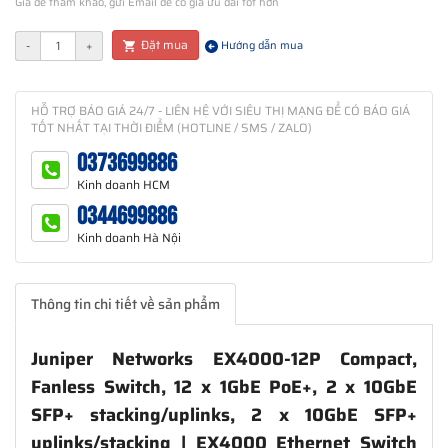
Giá để tham khảo, gửi Email để có giá ưu đãi tốt hơn
Đặt mua
-
+
Hướng dẫn mua
HỖ TRỢ BÁO GIÁ 24/7 - LIÊN HỆ VỚI SIÊU THỊ MẠNG ĐỂ CÓ BÁO GIÁ
TỐT NHẤT TẠI THỜI ĐIỂM (HOTLINE / SMS / ZALO)
0373699886
Kinh doanh HCM
0344699886
Kinh doanh Hà Nội
Thông tin chi tiết về sản phẩm
Juniper Networks EX4000-12P Compact,
Fanless Switch, 12 x 1GbE PoE+, 2 x 10GbE
SFP+ stacking/uplinks, 2 x 10GbE SFP+
uplinks/stacking | EX4000 Ethernet Switch