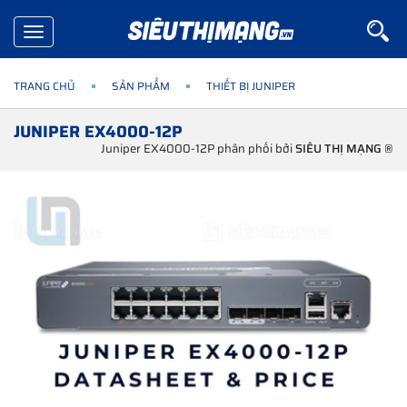
Toggle
navigation
TRANG CHỦ
SẢN PHẨM
THIẾT BỊ JUNIPER
JUNIPER EX4000-12P
Juniper EX4000-12P phân phối bởi
SIÊU THỊ MẠNG ®