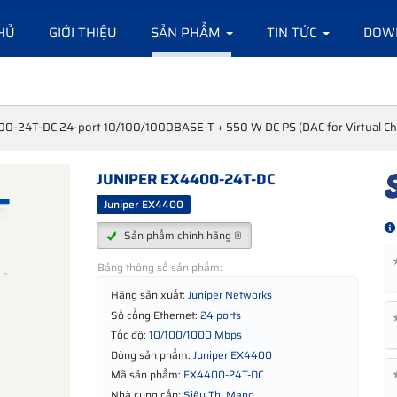
HỦ
GIỚI THIỆU
SẢN PHẨM
TIN TỨC
DOW
00-24T-DC 24-port 10/100/1000BASE-T + 550 W DC PS (DAC for Virtual Cha
JUNIPER EX4400-24T-DC
Juniper EX4400
Sản phẩm chính hãng ®
Bảng thông số sản phẩm:
Hãng sản xuất:
Juniper Networks
Số cổng Ethernet:
24 ports
Tốc độ:
10/100/1000 Mbps
Dòng sản phẩm:
Juniper EX4400
Mã sản phẩm:
EX4400-24T-DC
Nhà cung cấp:
Siêu Thị Mạng