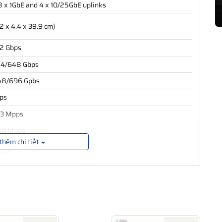
x 1GbE and 4 x 10/25GbE uplinks
4.2 x 4.4 x 39.9 cm)
2 Gbps
24/648 Gbps
48/696 Gpbs
ps
33 Mpps
69 Mpps
thêm chi tiết
ast)