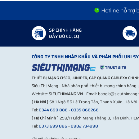
Hotline hỗ trợ
SP CHÍNH HÃNG
ĐẦY ĐỦ CO, CQ
CÔNG TY TNHH NHẬP KHẨU VÀ PHÂN PHỐI UNI S
THIẾT BỊ MẠNG CISCO, JUNIPER, CÁP QUANG CABLEXA CHÍ
Siêu Thị Mạng - Nhà phân phối thiết bị mạng chính hãng u
Website:
SIEUTHIMANG.VN
- Email: baogia@sieuthimang
[ Hà Nội ]
Số 1 Ngõ 86 Lê Trọng Tấn, Thanh Xuân, Hà Nội
Tel:
0344 699 886
-
0335 866266
[ Hồ Chí Minh ]
259/11 Cách Mạng Tháng 8, Tân Bình, HC
Tel:
0373 699 886
-
0902 734998
Kết nối với chúng tôi qua social