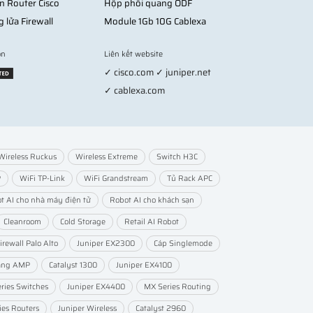
n Router Cisco
Hộp phối quang ODF
g lửa Firewall
Module 1Gb 10G Cablexa
on
Liên kết website
✓ cisco.com ✓ juniper.net
✓ cablexa.com
Wireless Ruckus
Wireless Extreme
Switch H3C
P
WiFi TP-Link
WiFi Grandstream
Tủ Rack APC
t AI cho nhà máy điện tử
Robot AI cho khách sạn
Cleanroom
Cold Storage
Retail AI Robot
irewall Palo Alto
Juniper EX2300
Cáp Singlemode
ang AMP
Catalyst 1300
Juniper EX4100
ries Switches
Juniper EX4400
MX Series Routing
ies Routers
Juniper Wireless
Catalyst 2960