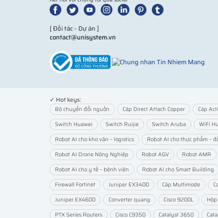
[ Đối tác - Dự án ]
contact@unisystem.vn
✓ Hot keys:
Bộ chuyển đổi nguồn
Cáp Direct Attach Copper
Cáp Act
Switch Huawei
Switch Ruijie
Switch Aruba
WiFi H
Robot AI cho kho vận – logistics
Robot AI cho thực phẩm – đ
Robot AI Drone Nông Nghiệp
Robot AGV
Robot AMR
Robot AI cho y tế – bệnh viện
Robot AI cho Smart Building
Firewall Fortinet
Juniper EX3400
Cáp Multimode
C
Juniper EX4600
Converter quang
Cisco 9200L
Hộp
PTX Series Routers
Cisco C9350
Catalyst 3650
Cata