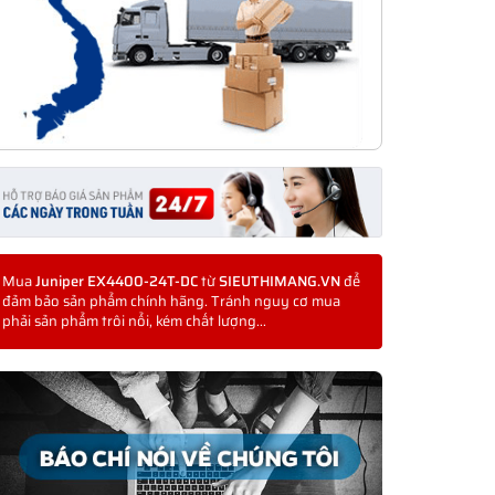
Mua
Juniper EX4400-24T-DC
từ
SIEUTHIMANG.VN
để
đảm bảo sản phẩm chính hãng. Tránh nguy cơ mua
phải sản phẩm trôi nổi, kém chất lượng...