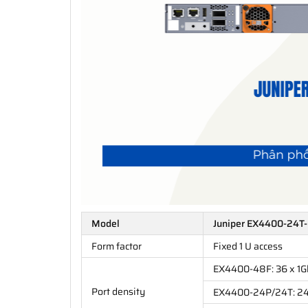
Model
Juniper EX4400-24T
Form factor
Fixed 1 U access
EX4400-48F: 36 x 1Gb
Port density
EX4400-24P/24T: 24 