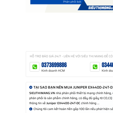
HỖ TRỢ BÁO GIÁ 24/7 - LIÊN HỆ VỚI SIÊU THỊ MẠNG ĐỂ CÓ
0373699886
0344
Kinh doanh HCM
Kinh do
TẠI SAO BẠN NÊN MUA JUNIPER EX4400-24T-DC
SIEUTHIMANG.VN
nhà phân phối thiết bị mạng chính hãng,
phân phối là sản phẩm chính hãng, có đầy đủ giấy tờ CO,CQ ch
thông tin về
Juniper EX4400-24T-DC
chính hãng ...
Chúng tôi cam kết hoàn tiền gấp 100 lần nếu phát hiện