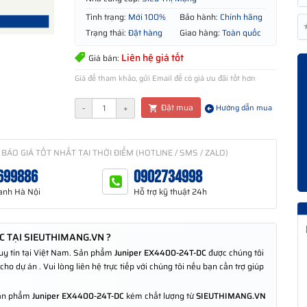
Tình trạng:
Mới 100%
Bảo hành:
Chính hãng
Trạng thái:
Đặt hàng
Giao hàng:
Toàn quốc
Liên hệ giá tốt
Giá bán:
Giá để tham khảo, gửi Email để có giá ưu đãi tốt hơn
Đặt mua
-
+
Hướng dẫn mua
 BÁO GIÁ TỐT NHẤT TẠI THỜI ĐIỂM (HOTLINE / SMS / ZALO)
699886
0902734998
anh Hà Nội
Hỗ trợ kỹ thuật 24h
 TẠI SIEUTHIMANG.VN ?
 uy tín tại Việt Nam. Sản phẩm
Juniper EX4400-24T-DC
được chúng tôi
o dự án . Vui lòng liên hệ trực tiếp với chúng tôi nếu bạn cần trợ giúp
 sản phẩm
Juniper EX4400-24T-DC
kém chất lượng từ
SIEUTHIMANG.VN