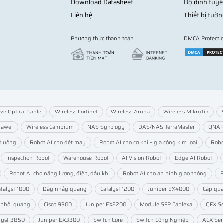
Download Datasheet
Bộ đinh tuyế
Liên hệ
Thiết bị tườn
Phương thức thanh toán
DMCA Protecti
ive Optical Cable
Wireless Fortinet
Wireless Aruba
Wireless MikroTik
uawei
Wireless Cambium
NAS Synology
DAS/NAS TerraMaster
QNA
ồ uống
Robot AI cho dệt may
Robot AI cho cơ khí – gia công kim loại
Robo
Inspection Robot
Warehouse Robot
AI Vision Robot
Edge AI Robot
Robot AI cho năng lượng, điện, dầu khí
Robot AI cho an ninh giao thông
F
atalyst 1000
Dây nhảy quang
Catalyst 1200
Juniper EX4000
Cáp qu
 phối quang
Cisco 9300
Juniper EX2200
Module SFP Cablexa
QFX Se
lyst 3850
Juniper EX3300
Switch Core
Switch Công Nghiệp
ACX Ser