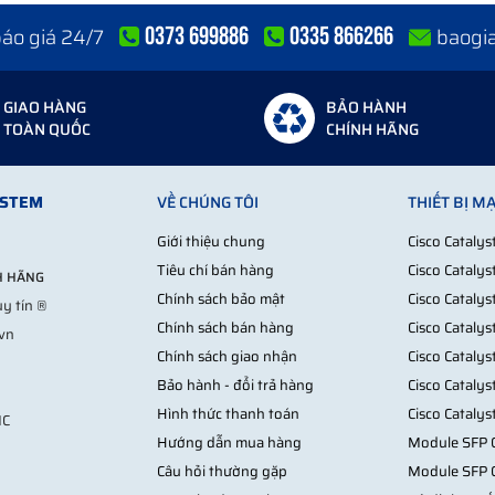
0373 699886
0335 866266
 báo giá 24/7
baogi
GIAO HÀNG
BẢO HÀNH
TOÀN QUỐC
CHÍNH HÃNG
YSTEM
VỀ CHÚNG TÔI
THIẾT BỊ M
Giới thiệu chung
Cisco Cataly
Tiêu chí bán hàng
Cisco Cataly
NH HÃNG
Chính sách bảo mật
Cisco Cataly
y tín ®
Chính sách bán hàng
Cisco Cataly
.vn
Chính sách giao nhận
Cisco Cataly
Bảo hành - đổi trả hàng
Cisco Cataly
Hình thức thanh toán
Cisco Cataly
MC
Hướng dẫn mua hàng
Module SFP C
Câu hỏi thường gặp
Module SFP 