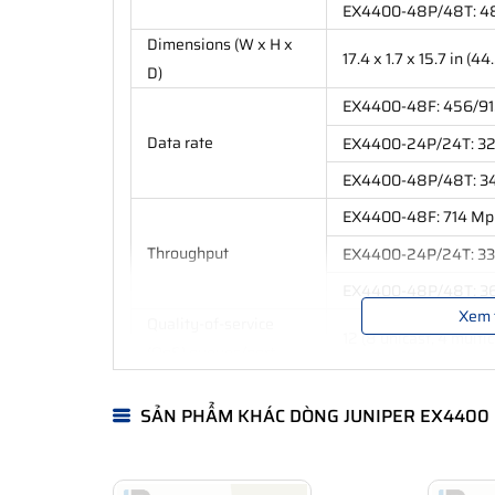
EX4400-48P/48T: 48 
Dimensions (W x H x
17.4 x 1.7 x 15.7 in (4
D)
EX4400-48F: 456/91
Data rate
EX4400-24P/24T: 3
EX4400-48P/48T: 3
EX4400-48F: 714 Mp
Throughput
EX4400-24P/24T: 3
EX4400-48P/48T: 3
Xem 
Quality-of-service
12 (8 unicast, 4 multic
(QoS) queues/port
Number of VLANs
4093
SẢN PHẨM KHÁC DÒNG JUNIPER EX4400