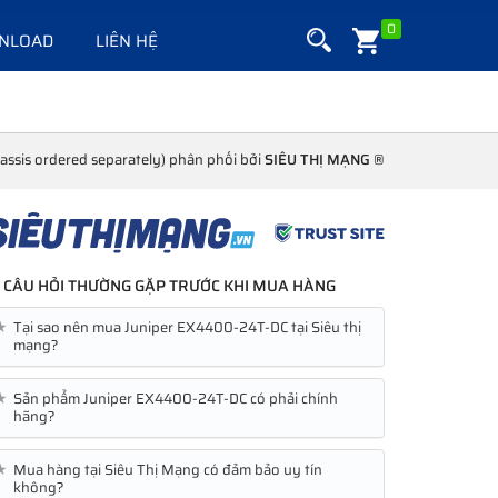
0
NLOAD
LIÊN HỆ
ssis ordered separately) phân phối bởi
SIÊU THỊ MẠNG ®
CÂU HỎI THƯỜNG GẶP TRƯỚC KHI MUA HÀNG
★
Tại sao nên mua Juniper EX4400-24T-DC tại Siêu thị
mạng?
★
Sản phẩm Juniper EX4400-24T-DC có phải chính
hãng?
★
Mua hàng tại Siêu Thị Mạng có đảm bảo uy tín
không?