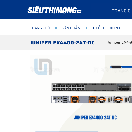
TRANG C
TRANG CHỦ
SẢN PHẨM
THIẾT BỊ JUNIPER
JUNIPER EX4400-24T-DC
Juniper EX44