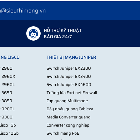
a@sieuthimang.vn
HỖ TRỢ KỸ THUẬT
BÁO GIÁ 24/7
ẠNG CISCO
THIẾT BỊ MẠNG JUNIPER
st 2960
Switch Juniper EX2300
st 2960X
Switch Juniper EX3400
st 2960L
Switch Juniper EX4600
st 3650
Tường lửa Fortinet Firewall
st 3850
Cáp quang Multimode
st 9200L
Dây nhảy quang Cablexa
st 9300
Media Converter quang
isco 1Gb
Converter công nghiệp
Cisco 10Gb
Switch mạng PoE