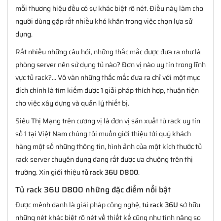
mỗi thương hiệu đều có sự khác biệt rõ nét. Điều này làm cho
người dùng gặp rất nhiều khó khăn trong việc chọn lựa sử
dụng.
Rất nhiều những câu hỏi, những thắc mắc được đưa ra như là
phòng server nên sử dụng tủ nào? Đơn vị nào uy tín trong lĩnh
vực tủ rack?... Vô vàn những thắc mắc đưa ra chỉ với một mục
đích chính là tìm kiếm được 1 giải pháp thích hợp, thuận tiện
cho việc xây dựng và quản lý thiết bị.
Siêu Thị Mạng trên cương vị là đơn vị sản xuất tủ rack uy tín
số 1 tại Việt Nam chúng tôi muốn giới thiệu tới quý khách
hàng một số những thông tin, hình ảnh của một kích thước tủ
rack server chuyên dụng đang rất được ưa chuộng trên thị
trường. Xin giới thiệu
tủ rack 36U D800
.
Tủ rack 36U D800 những đặc điểm nổi bật
Được mênh danh là giải pháp công nghệ,
tủ rack 36U
sở hữu
những nét khác biệt rõ nét về thiết kế cũng như tính năng so