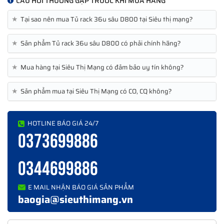
CÂU HỎI THƯỜNG GẶP TRƯỚC KHI MUA HÀNG
các số Hotline hoặc tới văn phòng để lựa chọn và được tư vấn
★
hỗ trợ tốt nhất về giá của sản phẩm.
Tại sao nên mua Tủ rack 36u sâu D800 tại Siêu thị mạng?
Thông số kỹ thuật tủ rack 36U D800, tủ rack server
★
Sản phẩm Tủ rack 36u sâu D800 có phải chính hãng?
chuyên dụng
Đặc trưng của tủ
Mô tả chi tiết các đặc trưng của tủ
★
Mua hàng tại Siêu Thị Mạng có đảm bảo uy tín không?
rack 36U D800
rack 36U D800
★
Sản phẩm mua tại Siêu Thị Mạng có CO, CQ không?
Thương hiệu
Cablexa
Tên sản phẩm
Tủ rack 36U D800
Loại
Cửa lưới - Cửa Mika
HOTLINE BÁO GIÁ 24/7
Đen - Trắng (Theo yêu cầu đơn đặt
0373699886
Màu sắc
hàng)
1820 x 600 x 800(mm) chiều cao x
0344699886
Kích thước
chiều rộng x chiều sâu
Tải trọng
500kg
E MAIL NHẬN BÁO GIÁ SẢN PHẨM
baogia@sieuthimang.vn
Sử dụng sơn tĩnh điện Jotun chống
Loại sơn
han gỉ