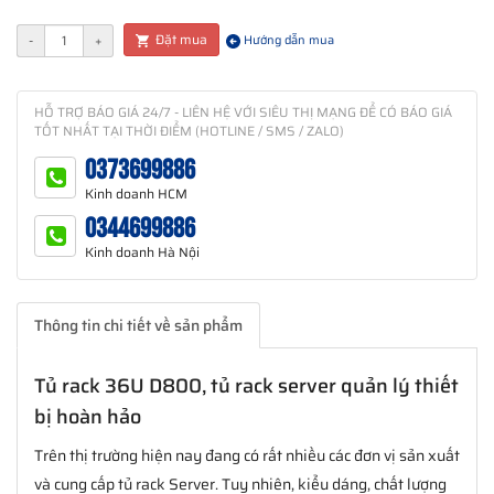
Đặt mua
-
+
Hướng dẫn mua
HỖ TRỢ BÁO GIÁ 24/7 - LIÊN HỆ VỚI SIÊU THỊ MẠNG ĐỂ CÓ BÁO GIÁ
TỐT NHẤT TẠI THỜI ĐIỂM (HOTLINE / SMS / ZALO)
0373699886
Kinh doanh HCM
0344699886
Kinh doanh Hà Nội
Thông tin chi tiết về sản phẩm
Tủ rack 36U D800, tủ rack server quản lý thiết
bị hoàn hảo
Trên thị trường hiện nay đang có rất nhiều các đơn vị sản xuất
và cung cấp tủ rack Server. Tuy nhiên, kiểu dáng, chất lượng