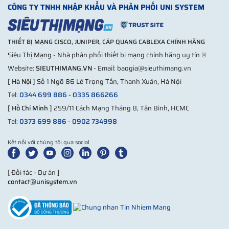
CÔNG TY TNHH NHẬP KHẨU VÀ PHÂN PHỐI UNI SYSTEM
Hệ
Tủ sử dụng loại bánh xe 2 vòng bi màu xanh
thống
loại lớn có khóa cố định kèm theo 4 chân tăng
bánh
giúp tủ thêm cứng cáp.
THIẾT BỊ MẠNG CISCO, JUNIPER, CÁP QUANG CABLEXA CHÍNH HÃNG
xe
Siêu Thị Mạng - Nhà phân phối thiết bị mạng chính hãng uy tín ®
Thanh cấp nguồn 6 chấu đa năng chuẩn rack
Website:
SIEUTHIMANG.VN
- Email: baogia@sieuthimang.vn
Phụ
19", bộ ốc cài bắt thiết bị 4 quạt tản nhiệt
[ Hà Nội ]
Số 1 Ngõ 86 Lê Trọng Tấn, Thanh Xuân, Hà Nội
kiện
20W, thanh quản lý cáp dọc và tờ hướng dẫn
Tel:
0344 699 886
-
0335 866266
lắp đặt
[ Hồ Chí Minh ]
259/11 Cách Mạng Tháng 8, Tân Bình, HCMC
Bảo
Tel:
0373 699 886
-
0902 734998
12 Tháng
hành
Kết nối với chúng tôi qua social
Những hệ thống nào sử dụng tủ rack 36U D800
Thuộc phân khúc tủ rack cỡ lớn,
tủ mạng 36U sâu 800
được
[ Đối tác - Dự án ]
sử dụng chính trong các hệ thống mạng quy mô lớn với số
contact@unisystem.vn
lượng thiết bị lớn. Như đã nêu ở trên phòng Server chính là
một môi trường lý tưởng và thích hợp để sử dụng loại tủ này
cùng với tủ rack 42U.