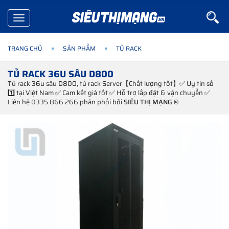
Toggle
navigation
TRANG CHỦ
SẢN PHẨM
TỦ RACK
TỦ RACK 36U SÂU D800
Tủ rack 36u sâu D800, tủ rack Server【Chất lượng tốt】✅ Uy tín số
1️⃣ tại Việt Nam ✅ Cam kết giá tốt ✅ Hỗ trợ lắp đặt & vận chuyển ✅
Liên hệ 0335 866 266 phân phối bởi
SIÊU THỊ MẠNG ®