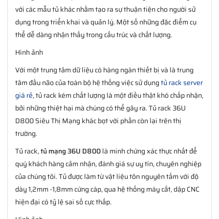
với các mẫu tủ khác nhằm tạo ra sự thuận tiện cho người sử
dụng trong triển khai và quản lý. Một số những đặc điểm cụ
thể dễ dàng nhận thấy trong cấu trúc và chất lượng.
Hình ảnh
Với một trung tâm dữ liệu có hàng ngàn thiết bị và là trung
tâm đầu não của toàn bộ hệ thống việc sử dụng
tủ rack server
giá rẻ
, tủ rack kém chất lượng là một điều thật khó chấp nhận,
bởi những thiệt hại mà chúng có thể gây ra. Tủ rack 36U
D800 Siêu Thị Mạng khác bọt với phần còn lại trên thị
trường.
Tủ rack,
tủ mạng 36U D800
là minh chứng xác thực nhất để
quý khách hàng cảm nhận, đánh giá sự uy tín, chuyên nghiệp
của chúng tôi. Tủ được làm từ vật liệu tôn nguyên tấm với độ
dày 1,2mm -1,8mm cứng cáp, qua hệ thống máy cắt, dập CNC
hiện đại có tỷ lệ sai số cực thấp.