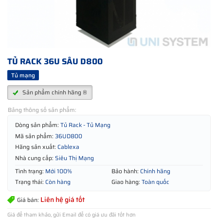
TỦ RACK 36U SÂU D800
Tủ mạng
Sản phẩm chính hãng ®
Bảng thông số sản phẩm:
Dòng sản phẩm:
Tủ Rack - Tủ Mạng
Mã sản phẩm:
36UD800
Hãng sản xuất:
Cablexa
Nhà cung cấp:
Siêu Thị Mạng
Tình trạng:
Mới 100%
Bảo hành:
Chính hãng
Trạng thái:
Còn hàng
Giao hàng:
Toàn quốc
Liên hệ giá tốt
Giá bán:
Giá để tham khảo, gửi Email để có giá ưu đãi tốt hơn