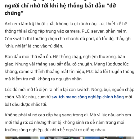
người chỉ nhớ tới khi hệ thống bắt đầu “dở
chứng”
Anh em làm kỹ thuật chắc không lạ gì cảnh này. Lúc thiết kế hệ
thống thì ai cũng tập trung vào camera, PLC, server, phần mềm.
Còn switch thì thường chọn cho nhanh: đủ port, đủ tốc độ, thấy ghi
“chịu nhiệt” là cho vào tủ điện.
Ban đầu mọi thứ vẫn ổn. Hệ thống chạy, nghiệm thu xong, bàn
giao. Nhưng vài tháng sau bắt đầu có chuyện. Mạng lúc được lúc
không, camera thỉnh thoảng mất tín hiệu, PLC báo lỗi truyền thông
mà kiểm tra mãi không ra nguyên nhân.
Lúc đó mới mở tủ điện ra nhìn lại con switch. Nóng, bụi, nguồn chập
chờn. Và lúc này, cụm từ
switch mạng công nghiệp chính hãng
mới
bắt đầu được nhắc tới.
Không phải vì nó cao cấp hay sang trọng gì. Mà vì lúc này anh em
mới thấy rõ: có những thiết bị không sinh ra để nằm trong môi
trường công nghiệp, dù nhìn bề ngoài có giống nhau.