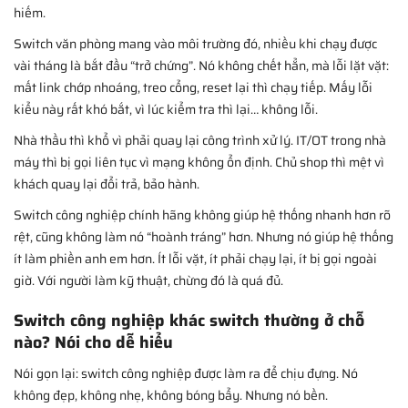
hiếm.
Switch văn phòng mang vào môi trường đó, nhiều khi chạy được
vài tháng là bắt đầu “trở chứng”. Nó không chết hẳn, mà lỗi lặt vặt:
mất link chớp nhoáng, treo cổng, reset lại thì chạy tiếp. Mấy lỗi
kiểu này rất khó bắt, vì lúc kiểm tra thì lại… không lỗi.
Nhà thầu thì khổ vì phải quay lại công trình xử lý. IT/OT trong nhà
máy thì bị gọi liên tục vì mạng không ổn định. Chủ shop thì mệt vì
khách quay lại đổi trả, bảo hành.
Switch công nghiệp chính hãng không giúp hệ thống nhanh hơn rõ
rệt, cũng không làm nó “hoành tráng” hơn. Nhưng nó giúp hệ thống
ít làm phiền anh em hơn. Ít lỗi vặt, ít phải chạy lại, ít bị gọi ngoài
giờ. Với người làm kỹ thuật, chừng đó là quá đủ.
Switch công nghiệp khác switch thường ở chỗ
nào? Nói cho dễ hiểu
Nói gọn lại: switch công nghiệp được làm ra để chịu đựng. Nó
không đẹp, không nhẹ, không bóng bẩy. Nhưng nó bền.