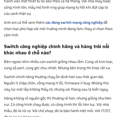
tránh việc một thiết bị lỗi kéo theo cả hệ thống. Với nhà máy hoặc
công trình lớn, mấy mô hình ring giúp mạng tự hồi khi đứt cáp là
cứu cánh thật sự.
Anh em có thể xem thêm
các dòng switch mạng công nghiệp
để
chọn loại phù hợp với môi trường mình đang làm, thay vì chọn theo
cảm tính.
Switch công nghiệp chính hãng và hàng trôi nổi
khác nhau ở chỗ nào?
Bên ngoài nhìn nhiều con switch giống nhau lắm. Cùng vỏ kim loại,
cùng số port, cùng ghi chịu nhiệt. Nhưng bên trong thì khác rất xa.
Switch chính hãng thường chạy ổn định hơn sau thời gian dài.
Nguồn ít chập chờn, cổng mạng ít lỗi, firmware ít bug. Những thứ
này lúc mới lắp không thấy rõ, nhưng vài tháng sau là biết ngay.
Hàng không rõ nguồn gốc thì thường rẻ hơn, nhưng giống như hên
xui. Có công trình chạy được, có công trình thì lỗi liên tục. Với nhà
thầu, đó là rủi ro. Với chủ shop, đó là bảo hành mệt mỏi. Với IT/OT,
đó là áp lực hàng ngày.