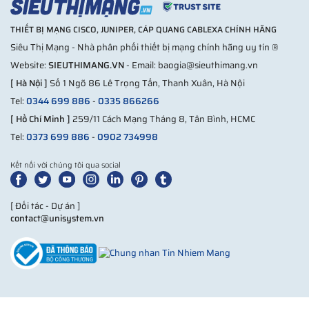
THIẾT BỊ MẠNG CISCO, JUNIPER, CÁP QUANG CABLEXA CHÍNH HÃNG
Siêu Thị Mạng - Nhà phân phối thiết bị mạng chính hãng uy tín ®
Website:
SIEUTHIMANG.VN
- Email: baogia@sieuthimang.vn
[ Hà Nội ]
Số 1 Ngõ 86 Lê Trọng Tấn, Thanh Xuân, Hà Nội
Tel:
0344 699 886
-
0335 866266
[ Hồ Chí Minh ]
259/11 Cách Mạng Tháng 8, Tân Bình, HCMC
Tel:
0373 699 886
-
0902 734998
Kết nối với chúng tôi qua social
[ Đối tác - Dự án ]
contact@unisystem.vn