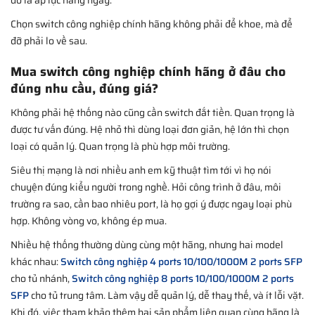
Chọn switch công nghiệp chính hãng không phải để khoe, mà để
đỡ phải lo về sau.
Mua switch công nghiệp chính hãng ở đâu cho
đúng nhu cầu, đúng giá?
Không phải hệ thống nào cũng cần switch đắt tiền. Quan trọng là
được tư vấn đúng. Hệ nhỏ thì dùng loại đơn giản, hệ lớn thì chọn
loại có quản lý. Quan trọng là phù hợp môi trường.
Siêu thị mạng là nơi nhiều anh em kỹ thuật tìm tới vì họ nói
chuyện đúng kiểu người trong nghề. Hỏi công trình ở đâu, môi
trường ra sao, cần bao nhiêu port, là họ gợi ý được ngay loại phù
hợp. Không vòng vo, không ép mua.
Nhiều hệ thống thường dùng cùng một hãng, nhưng hai model
khác nhau:
Switch công nghiệp 4 ports 10/100/1000M 2 ports SFP
cho tủ nhánh,
Switch công nghiệp 8 ports 10/100/1000M 2 ports
SFP
cho tủ trung tâm. Làm vậy dễ quản lý, dễ thay thế, và ít lỗi vặt.
Khi đó, việc tham khảo thêm hai sản phẩm liên quan cùng hãng là