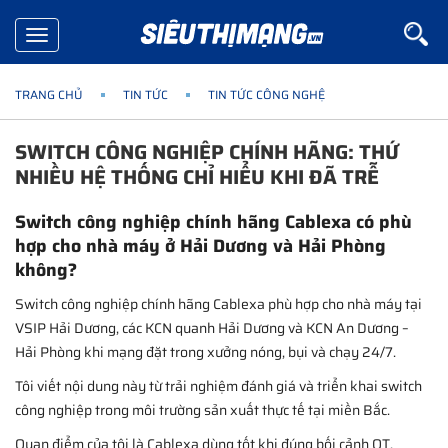
Toggle
navigation
TRANG CHỦ
TIN TỨC
TIN TỨC CÔNG NGHỆ
SWITCH CÔNG NGHIỆP CHÍNH HÃNG: THỨ
NHIỀU HỆ THỐNG CHỈ HIỂU KHI ĐÃ TRỄ
Switch công nghiệp chính hãng Cablexa có phù
hợp cho nhà máy ở Hải Dương và Hải Phòng
không?
Switch công nghiệp chính hãng Cablexa phù hợp cho nhà máy tại
VSIP Hải Dương, các KCN quanh Hải Dương và KCN An Dương –
Hải Phòng khi mạng đặt trong xưởng nóng, bụi và chạy 24/7.
Tôi viết nội dung này từ trải nghiệm đánh giá và triển khai switch
công nghiệp trong môi trường sản xuất thực tế tại miền Bắc.
Quan điểm của tôi là Cablexa dùng tốt khi đúng bối cảnh OT,