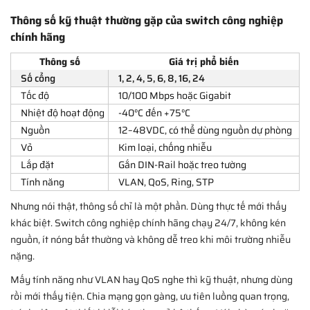
Thông số kỹ thuật thường gặp của switch công nghiệp
chính hãng
Thông số
Giá trị phổ biến
Số cổng
1, 2, 4, 5, 6, 8, 16, 24
Tốc độ
10/100 Mbps hoặc Gigabit
Nhiệt độ hoạt động
-40°C đến +75°C
Nguồn
12–48VDC, có thể dùng nguồn dự phòng
Vỏ
Kim loại, chống nhiễu
Lắp đặt
Gắn DIN-Rail hoặc treo tường
Tính năng
VLAN, QoS, Ring, STP
Nhưng nói thật, thông số chỉ là một phần. Dùng thực tế mới thấy
khác biệt. Switch công nghiệp chính hãng chạy 24/7, không kén
nguồn, ít nóng bất thường và không dễ treo khi môi trường nhiễu
nặng.
Mấy tính năng như VLAN hay QoS nghe thì kỹ thuật, nhưng dùng
rồi mới thấy tiện. Chia mạng gọn gàng, ưu tiên luồng quan trọng,