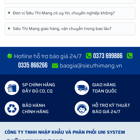
★
Đơn vị Siêu Thị Mạng có uy tín, chuyên nghiệp không?
★
Siêu Thị Mạng giao hàng, vận chuyển trong bao lâu?
0373 699886
Hotline hỗ trợ báo giá 24/7
0335 866266
baogia@sieuthimang.vn
SP CHÍNH HÃNG
GIAO HÀNG
ĐẦY ĐỦ CO, CQ
TOÀN QUỐC
BẢO HÀNH
HỖ TRỢ KỸ THUẬT
CHÍNH HÃNG
BÁO GIÁ 24/7
CÔNG TY TNHH NHẬP KHẨU VÀ PHÂN PHỐI UNI SYSTEM