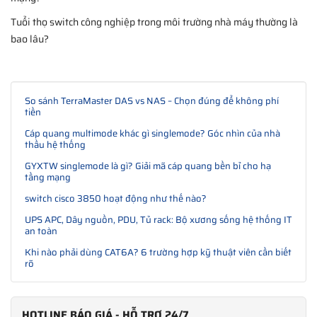
Tuổi thọ switch công nghiệp trong môi trường nhà máy thường là
bao lâu?
So sánh TerraMaster DAS vs NAS – Chọn đúng để không phí
tiền
Cáp quang multimode khác gì singlemode? Góc nhìn của nhà
thầu hệ thống
GYXTW singlemode là gì? Giải mã cáp quang bền bỉ cho hạ
tầng mạng
switch cisco 3850 hoạt động như thế nào?
UPS APC, Dây nguồn, PDU, Tủ rack: Bộ xương sống hệ thống IT
an toàn
Khi nào phải dùng CAT6A? 6 trường hợp kỹ thuật viên cần biết
rõ
HOTLINE BÁO GIÁ - HỖ TRỢ 24/7