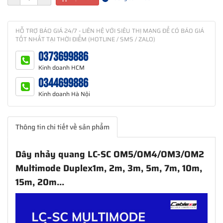
HỖ TRỢ BÁO GIÁ 24/7 - LIÊN HỆ VỚI SIÊU THỊ MẠNG ĐỂ CÓ BÁO GIÁ
TỐT NHẤT TẠI THỜI ĐIỂM (HOTLINE / SMS / ZALO)
0373699886
Kinh doanh HCM
0344699886
Kinh doanh Hà Nội
Thông tin chi tiết về sản phẩm
Dây nhảy quang LC-SC OM5/OM4/OM3/OM2
Multimode Duplex1m, 2m, 3m, 5m, 7m, 10m,
15m, 20m...