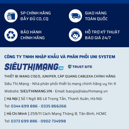
SP CHÍNH HÃNG
GIAO HÀNG
ĐẦY ĐỦ CO, CQ
TOÀN QUỐC
BẢO HÀNH
HỖ TRỢ KỸ THUẬT
CHÍNH HÃNG
BÁO GIÁ 24/7
CÔNG TY TNHH NHẬP KHẨU VÀ PHÂN PHỐI UNI SYSTEM
THIẾT BỊ MẠNG CISCO, JUNIPER, CÁP QUANG CABLEXA CHÍNH HÃNG
Siêu Thị Mạng - Nhà phân phối thiết bị mạng chính hãng uy tín ®
Website:
SIEUTHIMANG.VN
- Email: baogia@sieuthimang.vn
[ Hà Nội ]
Số 1 Ngõ 86 Lê Trọng Tấn, Thanh Xuân, Hà Nội
Tel:
0344 699 886
-
0335 866266
[ Hồ Chí Minh ]
259/11 Cách Mạng Tháng 8, Tân Bình, HCMC
Tel:
0373 699 886
-
0902 734998