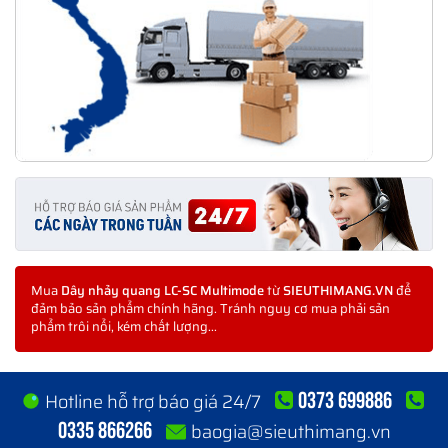
Mua
Dây nhảy quang LC-SC Multimode
từ
SIEUTHIMANG.VN
để
đảm bảo sản phẩm chính hãng. Tránh nguy cơ mua phải sản
phẩm trôi nổi, kém chất lượng...
0373 699886
Hotline hỗ trợ báo giá 24/7
0335 866266
baogia@sieuthimang.vn