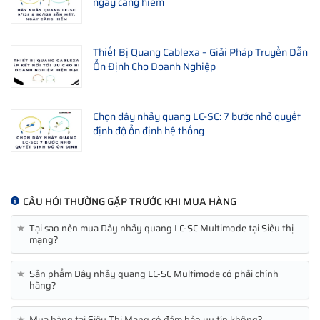
ngày càng hiếm
Thiết Bị Quang Cablexa – Giải Pháp Truyền Dẫn
Ổn Định Cho Doanh Nghiệp
Chọn dây nhảy quang LC-SC: 7 bước nhỏ quyết
định độ ổn định hệ thống
CÂU HỎI THƯỜNG GẶP TRƯỚC KHI MUA HÀNG
★
Tại sao nên mua Dây nhảy quang LC-SC Multimode tại Siêu thị
mạng?
★
Sản phẩm Dây nhảy quang LC-SC Multimode có phải chính
hãng?
★
Mua hàng tại Siêu Thị Mạng có đảm bảo uy tín không?