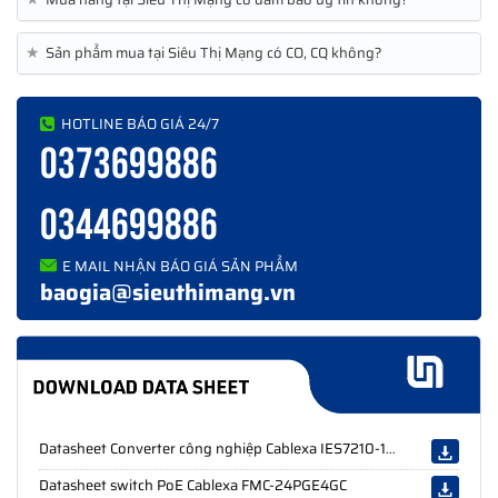
★
Sản phẩm mua tại Siêu Thị Mạng có CO, CQ không?
HOTLINE BÁO GIÁ 24/7
0373699886
0344699886
E MAIL NHẬN BÁO GIÁ SẢN PHẨM
baogia@sieuthimang.vn
Datasheet Converter công nghiệp Cablexa IES7210-16E-CA
Datasheet switch PoE Cablexa FMC-24PGE4GC