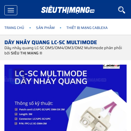
Toggle
navigation
TRANG CHỦ
SẢN PHẨM
THIẾT BỊ MẠNG CABLEXA
DÂY NHẢY QUANG LC-SC MULTIMODE
Dây nhảy quang LC-SC OM5/OM4/OM3/OM2 Multimode phân phối
bởi
SIÊU THỊ MẠNG ®