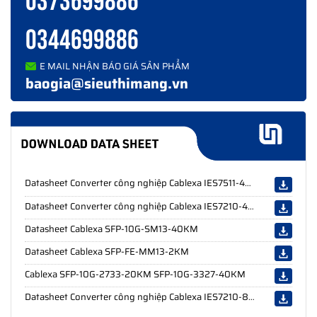
0373699886
Hãng
Cablexa
0344699886
Nhà
phân
Uni System
E MAIL NHẬN BÁO GIÁ SẢN PHẨM
phối
baogia@sieuthimang.vn
Mã sản
ODF 24FO
phẩm
Loại
ODF ngoài trời (treo tường, lắp rack)
Số
lượng
24 Port
Datasheet Converter công nghiệp Cablexa IES7511-4GE2GF-CA
cổng
Các loại
Datasheet Converter công nghiệp Cablexa IES7210-4GE2GF-CA
SC, LC, FC
đầu nối
Datasheet Cablexa SFP-10G-SM13-40KM
Chất
Nhựa ABS, kim loại (tôn, sắt)
Datasheet Cablexa SFP-FE-MM13-2KM
liệu
Cablexa SFP-10G-2733-20KM SFP-10G-3327-40KM
Màu
Trắng, ghi xám
Datasheet Converter công nghiệp Cablexa IES7210-8GE2GF-CA
Kích
4cm x 44cm x30 cm (Chiều cao x Chiều rộng
thước
x Chiều sâu)