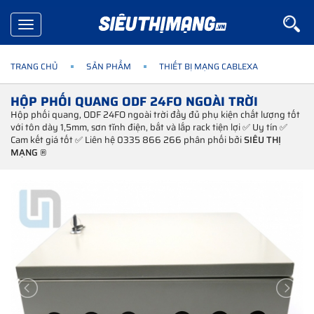
Toggle
navigation
TRANG CHỦ
SẢN PHẨM
THIẾT BỊ MẠNG CABLEXA
HỘP PHỐI QUANG ODF 24FO NGOÀI TRỜI
Hộp phối quang, ODF 24FO ngoài trời đầy đủ phụ kiện chất lượng tốt
với tôn dày 1,5mm, sơn tĩnh điện, bắt và lắp rack tiện lợi ✅ Uy tín ✅
Cam kết giá tốt ✅ Liên hệ 0335 866 266 phân phối bởi
SIÊU THỊ
MẠNG ®