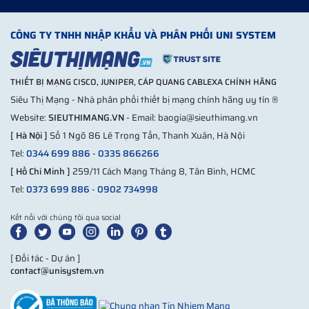
túi phụ kiện
trời
ODF
CÔNG TY TNHH NHẬP KHẨU VÀ PHÂN PHỐI UNI SYSTEM
96 dây hàn quang, 96 adapter ( SC, LC, FC),
96FO
96 ống co nhiệt, khay hàn quang 24FO x 4,
trong
túi phụ kiện
THIẾT BỊ MẠNG CISCO, JUNIPER, CÁP QUANG CABLEXA CHÍNH HÃNG
nhà
Siêu Thị Mạng - Nhà phân phối thiết bị mạng chính hãng uy tín ®
ODF
96 dây hàn quang, 96 adapter ( SC, LC, FC),
Website:
SIEUTHIMANG.VN
- Email: baogia@sieuthimang.vn
96FO
96 ống co nhiệt, khay hàn quang 24FO x 4,
[ Hà Nội ]
Số 1 Ngõ 86 Lê Trọng Tấn, Thanh Xuân, Hà Nội
ngoài
túi phụ kiện
Tel:
0344 699 886
-
0335 866266
trời
[ Hồ Chí Minh ]
259/11 Cách Mạng Tháng 8, Tân Bình, HCMC
Những thông tin hữu ích có trên sản phẩm hộp
Tel:
0373 699 886
-
0902 734998
phối quang ODF hãng Cablexa:
Kết nối với chúng tôi qua social
Hộp phối quang Cablexa có những phụ kiện gì?
Hộp phối quang Cablexa có gì khác biệt với các
[ Đối tác - Dự án ]
contact@unisystem.vn
thương hiệu khác?
Giải đáp các thắc mắc về hộp phối quang Cablexa