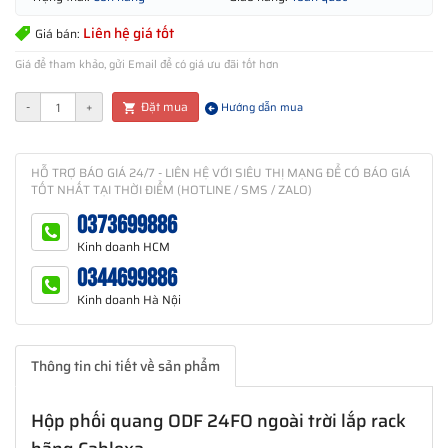
Liên hệ giá tốt
Giá bán:
Giá để tham khảo, gửi Email để có giá ưu đãi tốt hơn
Đặt mua
-
+
Hướng dẫn mua
HỖ TRỢ BÁO GIÁ 24/7 - LIÊN HỆ VỚI SIÊU THỊ MẠNG ĐỂ CÓ BÁO GIÁ
TỐT NHẤT TẠI THỜI ĐIỂM (HOTLINE / SMS / ZALO)
0373699886
Kinh doanh HCM
0344699886
Kinh doanh Hà Nội
Thông tin chi tiết về sản phẩm
Hộp phối quang ODF 24FO ngoài trời lắp rack