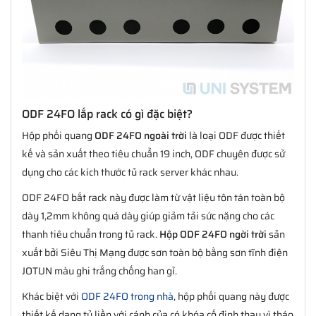
ODF 24FO lắp rack có gì đặc biệt?
Hộp phối quang
ODF 24FO ngoài trời
là loại ODF được thiết
kế và sản xuất theo tiêu chuẩn 19 inch, ODF chuyên được sử
dụng cho các kích thước tủ rack server khác nhau.
ODF 24FO bắt rack này được làm từ vật liệu tôn tán toàn bộ
dày 1,2mm không quá dày giúp giảm tải sức nặng cho các
thanh tiêu chuẩn trong tủ rack.
Hộp ODF 24FO ngời trời
sản
xuất bởi Siêu Thị Mạng được sơn toàn bộ bằng sơn tĩnh điện
JOTUN màu ghi trắng chống han gỉ.
Khác biệt với
ODF 24FO trong nhà
, hộp phối quang này được
thiết kế dạng tủ liền với cánh của có khóa cố định thay vì tháo