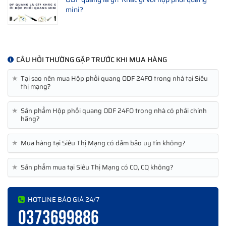
mini?
ODF bắt rack khác:
Hộp phối quang ODF 48FO
Hộp ODF 24FO trong nhà đầy đủ phụ kiện có những
gì?
CÂU HỎI THƯỜNG GẶP TRƯỚC KHI MUA HÀNG
Bản chất là một chiếc giá đỡ, chứa và quản lý thiết bị
hộp ODF
24FO
có đủ các loại phụ kiện để kết nối, liên kế và truyền tải
★
Tại sao nên mua Hộp phối quang ODF 24FO trong nhà tại Siêu
tín hiệu giữa các đầu tín hiệu khác nhau. Một số phải kể tới
thị mạng?
như là:
★
Sản phẩm Hộp phối quang ODF 24FO trong nhà có phải chính
- Dây hàn cáp quang một loại dây có đường kính nhỏ có lõi
hãng?
truyền dẫn làm bằng sợi quang, được gắn sẵn một đầu và đầu
★
Mua hàng tại Siêu Thị Mạng có đảm bảo uy tín không?
còn lại được dùng để hàn nối với các sợi dây cáp quang.
★
Sản phẩm mua tại Siêu Thị Mạng có CO, CQ không?
HOTLINE BÁO GIÁ 24/7
0373699886