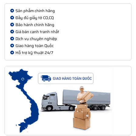
thống.
Sản phẩm chính hãng
Đầy đủ giấy tờ CO,CQ
Bảo hành chính hãng
Giá bán cạnh tranh nhất
Dịch vụ chuyên nghiệp
Giao hàng toàn Quốc
Hỗ trợ kỹ thuật 24/7
Hình ảnh: Adapter SC/UPC lắp trong hộp ODF 24FO Cablexa
- Thanh Blank để cố định các loại đầu nối suy hao quang
Adapter và kèm theo bộ ốc vít, dây thít để tiện cho bạn thi
công sử dụng.