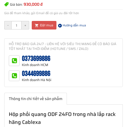
930,000 đ
Giá bán:
Giá để tham khảo, gửi Email để có giá ưu đãi tốt hơn
Đặt mua
-
+
Hướng dẫn mua
HỖ TRỢ BÁO GIÁ 24/7 - LIÊN HỆ VỚI SIÊU THỊ MẠNG ĐỂ CÓ BÁO GIÁ
TỐT NHẤT TẠI THỜI ĐIỂM (HOTLINE / SMS / ZALO)
0373699886
Kinh doanh HCM
0344699886
Kinh doanh Hà Nội
Thông tin chi tiết về sản phẩm
Hộp phối quang ODF 24FO trong nhà lắp rack
hãng Cablexa