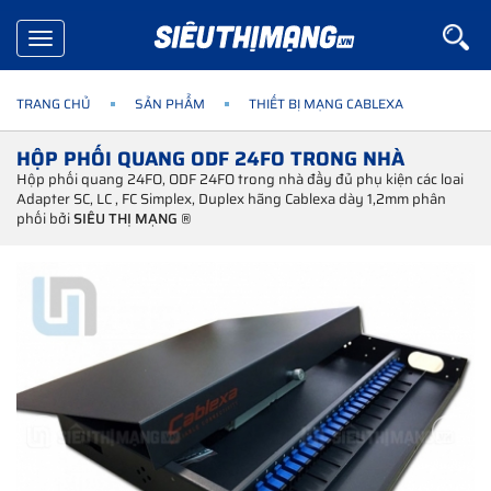
Toggle
navigation
TRANG CHỦ
SẢN PHẨM
THIẾT BỊ MẠNG CABLEXA
HỘP PHỐI QUANG ODF 24FO TRONG NHÀ
Hộp phối quang 24FO, ODF 24FO trong nhà đầy đủ phụ kiện các loai
Adapter SC, LC , FC Simplex, Duplex hãng Cablexa dày 1,2mm phân
phối bởi
SIÊU THỊ MẠNG ®