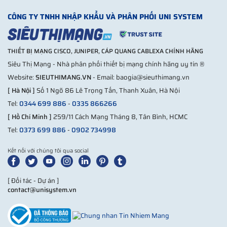
CÔNG TY TNHH NHẬP KHẨU VÀ PHÂN PHỐI UNI SYSTEM
THIẾT BỊ MẠNG CISCO, JUNIPER, CÁP QUANG CABLEXA CHÍNH HÃNG
Hình ảnh: ODF 24FO bắt rack hãng Cablexa
Siêu Thị Mạng - Nhà phân phối thiết bị mạng chính hãng uy tín ®
Website:
SIEUTHIMANG.VN
- Email: baogia@sieuthimang.vn
ODF 24FO hãng Cablexa
được phân phối bởi Siêu Thị Mạng
[ Hà Nội ]
Số 1 Ngõ 86 Lê Trọng Tấn, Thanh Xuân, Hà Nội
được thiết kế theo tiêu chuẩn 19 inch có tính chính xác cao
Tel:
0344 699 886
-
0335 866266
thích hợp và cũng linh hoạt để lắp đặt trong rất nhiều những
[ Hồ Chí Minh ]
259/11 Cách Mạng Tháng 8, Tân Bình, HCMC
kích thước tủ rack khác nhau.
Tel:
0373 699 886
-
0902 734998
Không chỉ thế, ODF còn được sản xuất từ những nguyên liệu
vô cùng chất lượng, với tôn tấm và có độ dày tới 1,2mm cứng
Kết nối với chúng tôi qua social
cáp nhưng không vượt quá giới hạn về trọng lượng giúp bạn
dễ dàng hơn trong lắp đặt cũng như sử dụng. Bên trong hộp
[ Đối tác - Dự án ]
ODF 24FO lắp rack trong nhà
được trang bị đầy đủ phụ kiện
contact@unisystem.vn
và sử dụng sơn tĩnh điện chống han gỉ không chỉ chống bụi
mà còn chống nước rất hiệu quả.