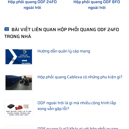
Hộp phối quang ODF 24FO
Hộp phối quang ODF 8FO
ngoài trời
ngoài trời
BÀI VIẾT LIÊN QUAN HỘP PHỐI QUANG ODF 24FO
TRONG NHÀ
Hướng dẫn quản lý cáp mạng
Hình ảnh: Adapter và các chi tiết trong hộp ODF 24FO hãng
Hộp phối quang Cablexa có những phu kiện gì?
Cablexa
Ngoài ra với
hộp phối quang odf 24fo
này bạn cũng hoàn
toàn có thể sử dụng để treo trên tường hoặc đặt trên bàn nếu
ODF ngoài trời là gì mà nhiều công trình lắp
xong vẫn gặp lỗi?
cần thiết.
Tìm hiểu một số loại ODF vỏ nhựa nhỏ hơn như:
ODF quang 4FO
,
ODF quang 8FO
hay một số loại
ODF quang là gì? Khác gì với hộp phối quang