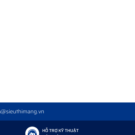
a@sieuthimang.vn
HỖ TRỢ KỸ THUẬT