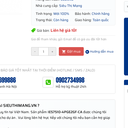
Nhà cung cấp:
Siêu Thị Mạng
Tình trạng:
Mới 100%
Bảo hành:
Chính hãng
Trạng thái:
Còn hàng
Giao hàng:
Toàn quốc
Liên hệ giá tốt
Giá bán:
Giá để tham khảo, gửi Email để có giá ưu đãi tốt hơn
Đặt mua
-
+
Hướng dẫn mua
 BÁO GIÁ TỐT NHẤT TẠI THỜI ĐIỂM (HOTLINE / SMS / ZALO)
699886
0902734998
anh Hà Nội
Hỗ trợ kỹ thuật 24h
I SIEUTHIMANG.VN ?
 uy tín tại Việt Nam. Sản phẩm
IES7510-4PGE2GF-CA
được chúng tôi
o dự án . Vui lòng liên hệ trực tiếp với chúng tôi nếu bạn cần trợ giúp