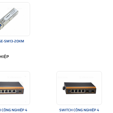
ng Ethernet, 2 cổng SFP Cablexa IES7510-4PGE2GF-CA
ỏ bằng bìa carton cứng cáp đơn giản những vẫn có hiển thị đầy
ẩm, các mô tả của sản phẩm, địa chỉ IP kèm theo tài khoản và
ãng Cablexa được bọc 1 lớp xốp dày giúp bảo vệ tránh khỏi các
GE-SM13-20KM
HIỆP
 CÔNG NGHIỆP 4
SWITCH CÔNG NGHIỆP 4