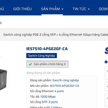
HỦ
GIỚI THIỆU
SẢN PHẨM
TIN TỨC
DOW
XA
Switch công nghiệp POE 2 cổng SFP + 4 cổng Ethernet 1Gbps hãng Cabl
IES7510-4PGE2GF-CA
Switch Công Nghiệp
Sản phẩm chính hãng ®
Bảng thông số sản phẩm:
Dòng sản phẩm:
Swicth công nghiệp
Mã sản phẩm:
IES7510-4PGE2GF-CA
Số cổng Ethernet:
4 ports
Tốc độ:
1000 Mbps
Số cổng SFP:
2 ports
Hãng sản xuất:
Cablexa