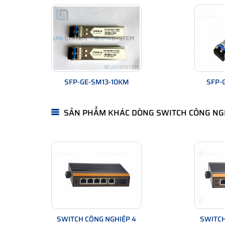
Hình ảnh:
Switch công nghiệp POE 1Gb 4 cổ
Switch IES7510-4PGE2GF-CA
được bao bọc bởi lớp v
đủ các thông tin chính như Logo của hãng, mã sản ph
mật khẩu truy cập. Bên trong thiết bị chuyển mạch h
va đập mạnh.
SFP-GE-SM13-10KM
SFP-
SẢN PHẨM KHÁC DÒNG SWITCH CÔNG NG
SWITCH CÔNG NGHIỆP 4
SWITCH