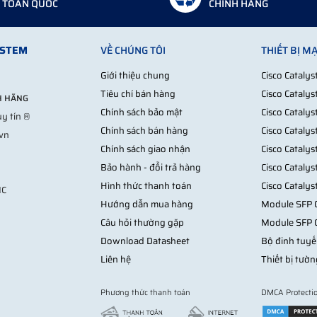
TOÀN QUỐC
CHÍNH HÃNG
YSTEM
VỀ CHÚNG TÔI
THIẾT BỊ M
Giới thiệu chung
Cisco Cataly
Tiêu chí bán hàng
Cisco Cataly
NH HÃNG
Chính sách bảo mật
Cisco Cataly
y tín ®
Chính sách bán hàng
Cisco Cataly
.vn
Chính sách giao nhận
Cisco Cataly
Bảo hành - đổi trả hàng
Cisco Cataly
Hình thức thanh toán
Cisco Cataly
MC
Hướng dẫn mua hàng
Module SFP C
Câu hỏi thường gặp
Module SFP 
Download Datasheet
Bộ đinh tuyế
E 1Gb 4 cổng Ethernet, 2 cổng SFP Cablexa
Liên hệ
Thiết bị tườn
 bằng kim loại rất chắc chắn các góc cạnh được cố định bằng
gam màu đen nhám bắt mắt cùng kiểu dáng thiết kế lạ mắt.
Phương thức thanh toán
DMCA Protecti
ỹ mà còn giúp người dùng dễ dàng cầm lắm. Các thiết bị