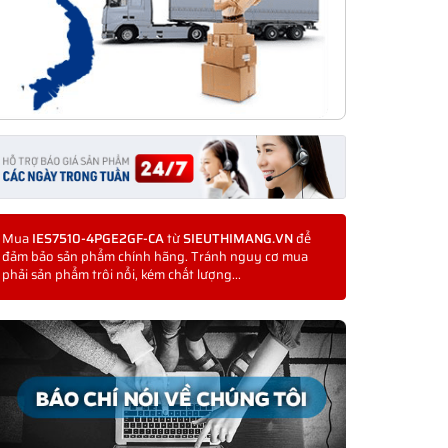
Mua
IES7510-4PGE2GF-CA
từ
SIEUTHIMANG.VN
để
đảm bảo sản phẩm chính hãng. Tránh nguy cơ mua
phải sản phẩm trôi nổi, kém chất lượng...