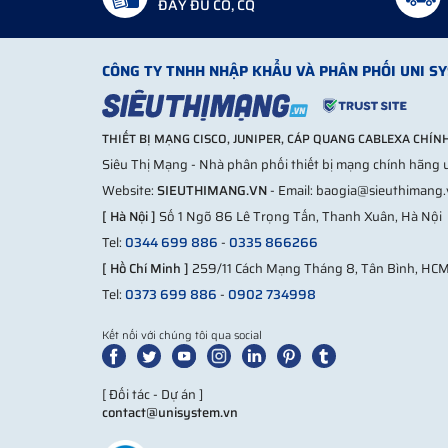
ĐẦY ĐỦ CO, CQ
CÔNG TY TNHH NHẬP KHẨU VÀ PHÂN PHỐI UNI S
THIẾT BỊ MẠNG CISCO, JUNIPER, CÁP QUANG CABLEXA CHÍ
Siêu Thị Mạng - Nhà phân phối thiết bị mạng chính hãng u
Website:
SIEUTHIMANG.VN
- Email: baogia@sieuthimang
[ Hà Nội ]
Số 1 Ngõ 86 Lê Trọng Tấn, Thanh Xuân, Hà Nội
Tel:
0344 699 886
-
0335 866266
[ Hồ Chí Minh ]
259/11 Cách Mạng Tháng 8, Tân Bình, HC
Tel:
0373 699 886
-
0902 734998
Kết nối với chúng tôi qua social
Hình ảnh:
Switch công nghiệp PO
Toàn bộ Switch công nghiệp IES7510-4PGE2GF-CA làm
[ Đối tác - Dự án ]
ốc vít,
Switch công nghiệp hãng Cablexa
sở hữu một 
contact@unisystem.vn
Phần trên là các khe sâu không chỉ tăng tính thẩm m