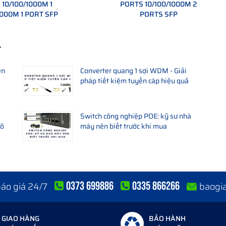
10/100/1000M 1
PORTS 10/100/1000M 2
000M 1 PORT SFP
PORTS SFP
A
ền
Converter quang 1 sợi WDM - Giải
pháp tiết kiệm tuyến cáp hiệu quả
Switch công nghiệp POE: kỹ sư nhà
rõ
máy nên biết trước khi mua
0373 699886
0335 866266
 báo giá 24/7
baogi
GIAO HÀNG
BẢO HÀNH