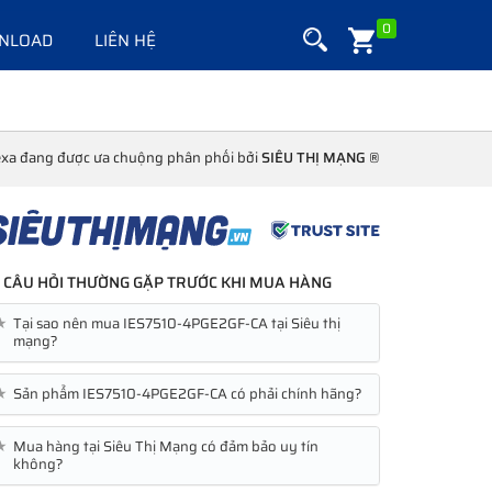
0
NLOAD
LIÊN HỆ
exa đang được ưa chuộng phân phối bởi
SIÊU THỊ MẠNG ®
CÂU HỎI THƯỜNG GẶP TRƯỚC KHI MUA HÀNG
★
Tại sao nên mua IES7510-4PGE2GF-CA tại Siêu thị
mạng?
★
Sản phẩm IES7510-4PGE2GF-CA có phải chính hãng?
★
Mua hàng tại Siêu Thị Mạng có đảm bảo uy tín
không?