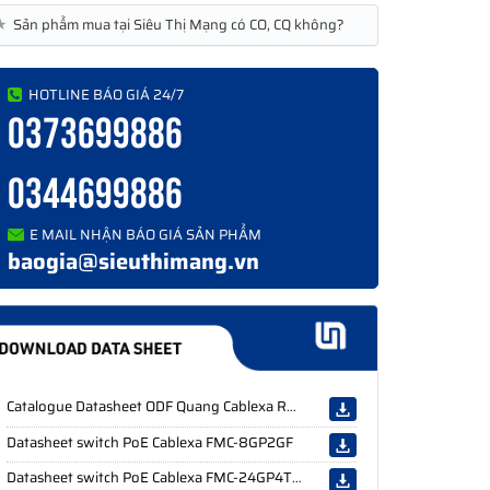
★
Sản phẩm mua tại Siêu Thị Mạng có CO, CQ không?
HOTLINE BÁO GIÁ 24/7
0373699886
0344699886
E MAIL NHẬN BÁO GIÁ SẢN PHẨM
baogia@sieuthimang.vn
Catalogue Datasheet ODF Quang Cablexa Rack
Datasheet switch PoE Cablexa FMC-8GP2GF
Datasheet switch PoE Cablexa FMC-24GP4TF-L2M