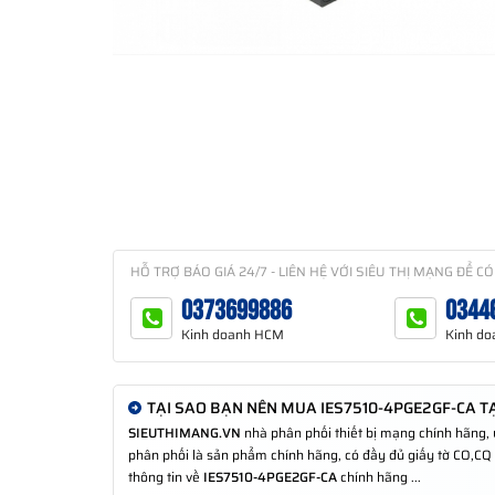
HỖ TRỢ BÁO GIÁ 24/7 - LIÊN HỆ VỚI SIÊU THỊ MẠNG ĐỂ CÓ
0373699886
0344
Kinh doanh HCM
Kinh do
TẠI SAO BẠN NÊN MUA IES7510-4PGE2GF-CA TẠ
SIEUTHIMANG.VN
nhà phân phối thiết bị mạng chính hãng,
phân phối là sản phẩm chính hãng, có đầy đủ giấy tờ CO,CQ ch
thông tin về
IES7510-4PGE2GF-CA
chính hãng ...