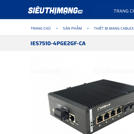
TRANG C
TRANG CHỦ
SẢN PHẨM
THIẾT BỊ MẠNG CABLE
IES7510-4PGE2GF-CA