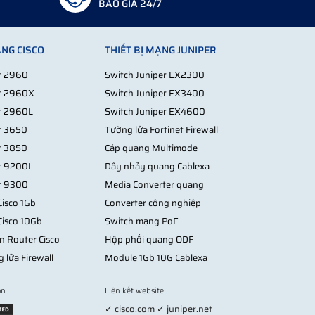
BÁO GIÁ 24/7
ẠNG CISCO
THIẾT BỊ MẠNG JUNIPER
st 2960
Switch Juniper EX2300
st 2960X
Switch Juniper EX3400
st 2960L
Switch Juniper EX4600
st 3650
Tường lửa Fortinet Firewall
st 3850
Cáp quang Multimode
st 9200L
Dây nhảy quang Cablexa
st 9300
Media Converter quang
isco 1Gb
Converter công nghiệp
Cisco 10Gb
Switch mạng PoE
n Router Cisco
Hộp phối quang ODF
g lửa Firewall
Module 1Gb 10G Cablexa
on
Liên kết website
✓ cisco.com ✓ juniper.net