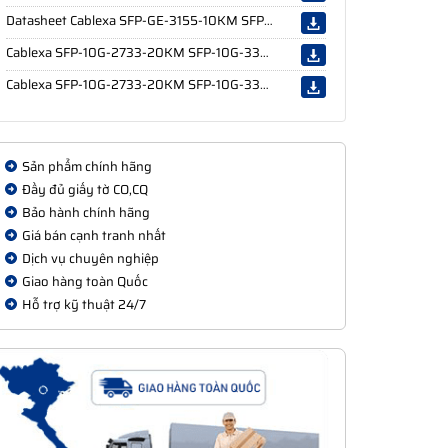
Datasheet Cablexa SFP-GE-3155-10KM SFP-GE-5531-10KM
Cablexa SFP-10G-2733-20KM SFP-10G-3327-40KM
Cablexa SFP-10G-2733-20KM SFP-10G-3327-80KM
Sản phẩm chính hãng
Đầy đủ giấy tờ CO,CQ
Bảo hành chính hãng
Giá bán cạnh tranh nhất
Dịch vụ chuyên nghiệp
Giao hàng toàn Quốc
Hỗ trợ kỹ thuật 24/7