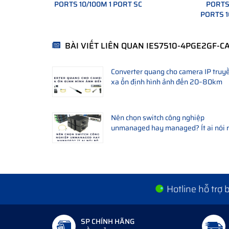
PORTS 10/100M 1 PORT SC
PORTS 
PORTS 1
BÀI VIẾT LIÊN QUAN IES7510-4PGE2GF-C
Converter quang cho camera IP truy
xa ổn định hình ảnh đến 20–80km
Nên chọn switch công nghiệp
unmanaged hay managed? Ít ai nói 
Hotline hỗ trợ
SP CHÍNH HÃNG