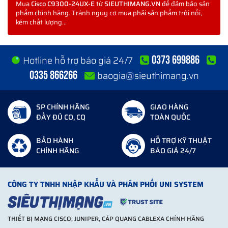
(giờ)
Mua
Cisco C9300-24UX-E
từ
SIEUTHIMANG.VN
để đảm bảo sản
phẩm chính hãng. Tránh nguy cơ mua phải sản phẩm trôi nổi,
Chứng nhận an toàn
- UL 60950-1
kém chất lượng...
- CAN / CSA-C222.2 Số
60950-1
- EN 60950-1
0373 699886
Hotline hỗ trợ báo giá 24/7
- IEC 60950-1
0335 866266
baogia@sieuthimang.vn
- AS / NZS 60950.1
- IEEE 802.3
SP CHÍNH HÃNG
GIAO HÀNG
Chứng nhận khí thải
ĐẦY ĐỦ CO, CQ
TOÀN QUỐC
- 47 CFR Phần 15
điện từ
- CISPR22 loại A
BẢO HÀNH
HỖ TRỢ KỸ THUẬT
CHÍNH HÃNG
BÁO GIÁ 24/7
- EN 300 386 V1.6.1
- EN 55022 loại A
- EN 55032 loại A
CÔNG TY TNHH NHẬP KHẨU VÀ PHÂN PHỐI UNI SYSTEM
- CISPR 32 Loại A
- EN61000-3-2
THIẾT BỊ MẠNG CISCO, JUNIPER, CÁP QUANG CABLEXA CHÍNH HÃNG
- EN61000-3-3