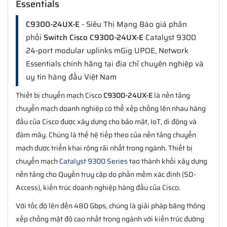
Essentials
C9300-24UX-E
- Siêu Thị Mạng Báo giá phân
phối
Switch Cisco C9300-24UX-E
Catalyst 9300
24-port modular uplinks mGig UPOE, Network
Essentials chính hãng tại địa chỉ chuyên nghiệp và
uy tín hàng đầu Việt Nam
Thiết bị chuyển mạch Cisco
C9300-24UX-E
là nền tảng
chuyển mạch doanh nghiệp có thể xếp chồng lên nhau hàng
đầu của Cisco được xây dựng cho bảo mật, IoT, di động và
đám mây. Chúng là thế hệ tiếp theo của nền tảng chuyển
mạch được triển khai rộng rãi nhất trong ngành. Thiết bị
chuyển mạch
Catalyst 9300 Series
tạo thành khối xây dựng
nền tảng cho Quyền truy cập do phần mềm xác định (SD-
Access), kiến trúc doanh nghiệp hàng đầu của Cisco.
Với tốc độ lên đến 480 Gbps, chúng là giải pháp băng thông
xếp chồng mật độ cao nhất trong ngành với kiến trúc đường