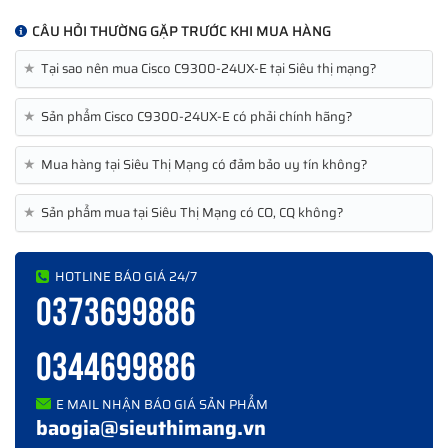
UPOE, Lợi thế mạng
CÂU HỎI THƯỜNG GẶP TRƯỚC KHI MUA HÀNG
Tổng số cổng đồng
★
Tại sao nên mua Cisco C9300-24UX-E tại Siêu thị mạng?
10/100/1000 hoặc
24 Multigigabit Cisco UPOE
Multigigabit
★
Sản phẩm Cisco C9300-24UX-E có phải chính hãng?
(100 Mbps hoặc 1, 2,5, 5
hoặc 10 Gbps)
★
Mua hàng tại Siêu Thị Mạng có đảm bảo uy tín không?
Nguồn điện AC mặc
1100W AC
định
★
Sản phẩm mua tại Siêu Thị Mạng có CO, CQ không?
Nguồn PoE khả dụng
490W
Cisco StackWise-480
Đúng
HOTLINE BÁO GIÁ 24/7
Cisco StackPower
Đúng
0373699886
Nguồn điện mặc định
PWR-C1-1100WAC
640 Gbps trên mô hình
0344699886
chuyển đổi công suất
Ethernet Multigigabit 24
cổng
E MAIL NHẬN BÁO GIÁ SẢN PHẨM
Xếp chồng băng thông
480 Gb / giây
baogia@sieuthimang.vn
Tổng số địa chỉ MAC
32