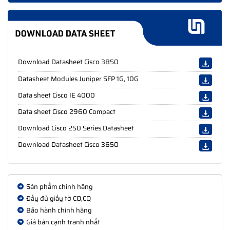
Tổng số tuyến IPv4
32,000 (24,000 đường bay
(ARP cộng với các tuyến
trực tiếp và 8000 đường
đã học)
bay gián tiếp)
Các mục định tuyến
32
Download Datasheet Cisco 3850
IPv4
Datasheet Modules Juniper SFP 1G, 10G
Các mục định tuyến
16
IPv6
Data sheet Cisco IE 4000
Quy mô định tuyến đa
Data sheet Cisco 2960 Compact
8000
hướng
Download Cisco 250 Series Datasheet
Các mục thang đo QoS
5120
Download Datasheet Cisco 3650
Mục nhập thang đo ACL
5120
Bộ đệm gói cho mỗi
Bộ đệm 32 MB cho 24 cổng
SKU
Multigigabit
Sản phẩm chính hãng
128.000 luồng trên
Mục FNF
Đầy đủ giấy tờ CO,CQ
Multigigabit 24 cổng
Bảo hành chính hãng
DRAM
8 GB
Giá bán cạnh tranh nhất