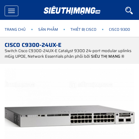
Toggle
navigation
TRANG CHỦ
SẢN PHẨM
THIẾT BỊ CISCO
CISCO 9300
CISCO C9300-24UX-E
Switch Cisco C9300-24UX-E Catalyst 9300 24-port modular uplinks
mGig UPOE, Network Essentials phân phối bởi
SIÊU THỊ MẠNG ®