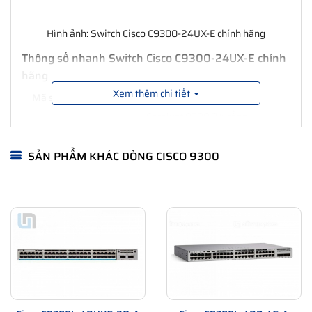
Hình ảnh: Switch Cisco C9300-24UX-E chính hãng
Thông số nhanh Switch Cisco C9300-24UX-E chính
hãng
Xem thêm chi tiết
Mã sản phẩm
C9300-24UX-E
Catalyst 9300 24 cổng
Mô tả Sản phẩm
Multigigabit Ethernet và
UPOE, Lợi thế mạng
SẢN PHẨM KHÁC DÒNG CISCO 9300
Tổng số cổng đồng
10/100/1000 hoặc
24 Multigigabit Cisco UPOE
Multigigabit
(100 Mbps hoặc 1, 2,5, 5 hoặc
10 Gbps)
Nguồn điện AC mặc
1100W AC
định
Nguồn PoE khả dụng
490W