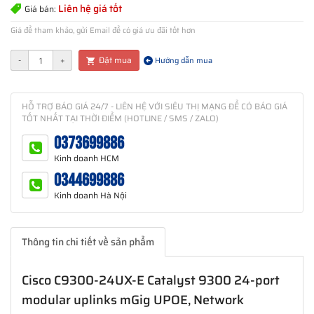
Liên hệ giá tốt
Giá bán:
Giá để tham khảo, gửi Email để có giá ưu đãi tốt hơn
Đặt mua
-
+
Hướng dẫn mua
HỖ TRỢ BÁO GIÁ 24/7 - LIÊN HỆ VỚI SIÊU THỊ MẠNG ĐỂ CÓ BÁO GIÁ
TỐT NHẤT TẠI THỜI ĐIỂM (HOTLINE / SMS / ZALO)
0373699886
Kinh doanh HCM
0344699886
Kinh doanh Hà Nội
Thông tin chi tiết về sản phẩm
Cisco C9300-24UX-E Catalyst 9300 24-port
modular uplinks mGig UPOE, Network