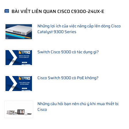
2,5, 5 hoặc 10 Gbps)
BÀI VIẾT LIÊN QUAN CISCO C9300-24UX-E
Nguồn điện
1100W AC
350W AC
AC mặc định
Những lợi ích của việc nâng cấp lên dòng Cisco
Nguồn PoE
Catalyst 9300 Series
490W
-
khả dụng
Kích thước
1,73 x 17,5 x 18,5
1,73 x 17,5 x
Switch Cisco 9300 có tác dụng gì?
(Cao x Rộng x
inch
17,5 inch
Dày)
Cân nặng
18,18
16,33
Cisco Switch 9300 có PoE không?
Thông số kỹ thuật chi tiết Switch CiscoC9300-
24UX-E
Đặc điểm kỹ thuật
Những câu hỏi bạn nên chú ý khi mua thiết bị
C9300-24UX-E
Cisco
Số bộ phận
C9300-24UX-E
Catalyst 9300 24 cổng
Mô tả Sản phẩm
Multigigabit Ethernet và