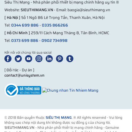
Siêu Thị Mạng - Nhà phân phối thiết bị mạng chính hãng uy tín ®
- ICES-003 Lớp A
Website:
SIEUTHIMANG.VN
- Email: baogia@sieuthimang.vn
- TCVN 7189 Loại A
[ Hà Nội ]
Số 1 Ngõ 86 Lê Trọng Tấn, Thanh Xuân, Hà Nội
- V-3 loại A
Tel:
0344 699 886
-
0335 866266
- CISPR24
[ Hồ Chí Minh ]
259/11 Cách Mạng Tháng 8, Tân Bình, HCMC
- EN 300 386
Tel:
0373 699 886
-
0902 734998
- EN55024
- TCVN 7317
Kết nối với chúng tôi qua social
Giảm thiểu các chất độc hại
Thuộc về môi trường
(ROHS) 5
[ Đối tác - Dự án ]
contact@unisystem.vn
Cisco Catalyst 9300 hỗ trợ những dòng module
nào?
Network Module Numbers and Descriptions Cisco
Catalyst 9300 Series
Network
Description
© 2018 Bản quyền thuộc
SIÊU THỊ MẠNG
. ® All rights reserved - Vui lòng
module
không sao chép nội dung khi không được sự đồng ý của chúng tôi.
C9300-
Catalyst 9300 Series 4x 1G Network
SIEUTHIMANG.VN
- Nhà phân phối thiết bị mạng chính hãng - Genuine